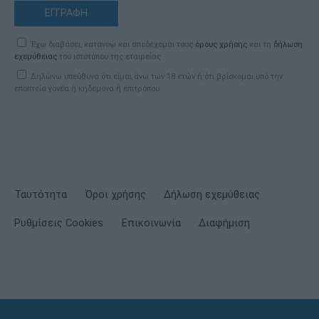
ΕΓΓΡΑΦΗ
Έχω διαβάσει, κατανοώ και αποδέχομαι τους
όρους χρήσης
και τη
δήλωση
εχεμύθειας
του ιστοτόπου της εταιρείας
Δηλώνω υπεύθυνα ότι είμαι άνω των 18 ετών ή ότι βρίσκομαι υπό την
εποπτεία γονέα ή κηδεμόνα ή επιτρόπου
Ταυτότητα
Όροι χρήσης
Δήλωση εχεμύθειας
Ρυθμίσεις Cookies
Επικοινωνία
Διαφήμιση