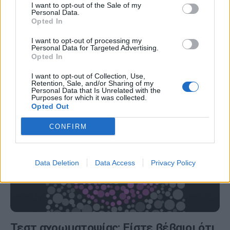
Πώς βλέπει κάποιος που έχει
I want to opt-out of the Sale of my
Personal Data.
αχρωματοψία (βίντεο)
Opted In
Μπορεί η συγκεκριμένη διαταραχή της όρασης να
I want to opt-out of processing my
Personal Data for Targeted Advertising.
ονομάζεται αχρωματοψία, όμως δεν συνεπάγεται ότι
Opted In
το άτομο βλέπει τον κόσμο γύρω του…
I want to opt-out of Collection, Use,
Retention, Sale, and/or Sharing of my
Personal Data that Is Unrelated with the
Purposes for which it was collected.
Opted Out
CONFIRM
Data Deletion
Data Access
Privacy Policy
Τεστ αχρωματοψίας: Είστε βέβαιοι ότι