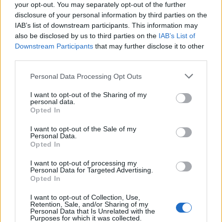
your opt-out. You may separately opt-out of the further
Πέντε απλά τεστ υγείας που μπορείτε
disclosure of your personal information by third parties on the
να κάνετε στο σπίτι
IAB’s list of downstream participants. This information may
also be disclosed by us to third parties on the
IAB’s List of
Δεν είναι ανάγκη να περιμένετε να επισκεφθείτε τον
Downstream Participants
that may further disclose it to other
third parties.
γιατρό σας, για να μάθετε αν κάτι δεν πάει καλά στον
οργανισμό…
Personal Data Processing Opt Outs
I want to opt-out of the Sharing of my
personal data.
Opted In
I want to opt-out of the Sale of my
Personal Data.
Opted In
I want to opt-out of processing my
Personal Data for Targeted Advertising.
Εγγραφή στο Newsletter
Opted In
I want to opt-out of Collection, Use,
Σημαντικά νέα για την υγεία στο mail σας καθημερινά
Retention, Sale, and/or Sharing of my
Personal Data that Is Unrelated with the
Purposes for which it was collected.