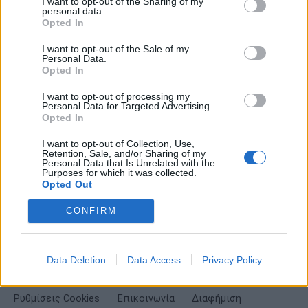
I want to opt-out of the Sharing of my
personal data.
Σημαντικά νέα για την υγεία στο mail σας καθημερινά
Opted In
I want to opt-out of the Sale of my
Personal Data.
Opted In
I want to opt-out of processing my
ΕΓΓΡΑΦΗ
Personal Data for Targeted Advertising.
Opted In
Έχω διαβάσει, κατανοώ και αποδέχομαι τους
όρους χρήσης
και τη
δήλωση
εχεμύθειας
του ιστοτόπου της εταιρείας
I want to opt-out of Collection, Use,
Retention, Sale, and/or Sharing of my
Δηλώνω υπεύθυνα ότι είμαι άνω των 18 ετών ή ότι βρίσκομαι υπό την
Personal Data that Is Unrelated with the
εποπτεία γονέα ή κηδεμόνα ή επιτρόπου
Purposes for which it was collected.
Opted Out
CONFIRM
Data Deletion
Data Access
Privacy Policy
Ταυτότητα
Όροι χρήσης
Δήλωση εχεμύθειας
Ρυθμίσεις Cookies
Επικοινωνία
Διαφήμιση