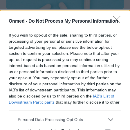
Νέα ευρήματα ανοίγουν δρόμους για
Onmed -
Do Not Process My Personal Information
εξατομικευμένη θεραπεία της
σκλήρυνσης κατά πλάκας
If you wish to opt-out of the sale, sharing to third parties, or
processing of your personal or sensitive information for
Οι επί του παρόντος διαθέσιμες θεραπείες για τη
targeted advertising by us, please use the below opt-out
section to confirm your selection. Please note that after your
θεραπεία της σκλήρυνσης κατά πλάκας μπορεί να
opt-out request is processed you may continue seeing
οδηγήσουν σε σοβαρές παρενέργειες. Οι…
interest-based ads based on personal information utilized by
us or personal information disclosed to third parties prior to
your opt-out. You may separately opt-out of the further
disclosure of your personal information by third parties on the
IAB’s list of downstream participants. This information may
also be disclosed by us to third parties on the
IAB’s List of
Downstream Participants
that may further disclose it to other
third parties.
Personal Data Processing Opt Outs
Εγγραφή στο Newsletter