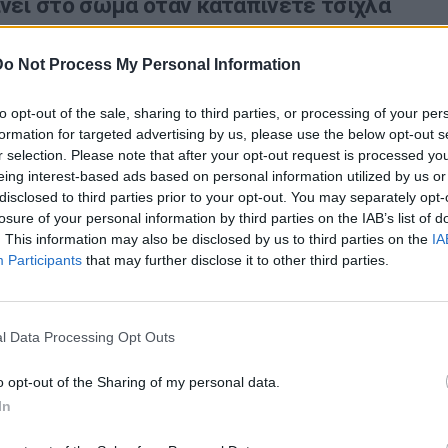
ίνει στο σώμα όταν καταπίνετε τσίχλα
Do Not Process My Personal Information
 συμβεί αν καταπιείτε μία τσίχλα; Κολλάει η τσίχλα στο
μάχι ή το έντερο;
to opt-out of the sale, sharing to third parties, or processing of your per
formation for targeted advertising by us, please use the below opt-out s
r selection. Please note that after your opt-out request is processed y
eing interest-based ads based on personal information utilized by us or
disclosed to third parties prior to your opt-out. You may separately opt-
losure of your personal information by third parties on the IAB’s list of
. This information may also be disclosed by us to third parties on the
IA
Participants
that may further disclose it to other third parties.
l Data Processing Opt Outs
Ταυτότητα
o opt-out of the Sharing of my personal data.
In
Ρυθμίσεις 
θημερινά