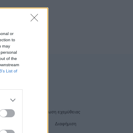
sonal or
ection to
ou may
 personal
out of the
 downstream
B’s List of
Όροι χρήσης
Δήλωση εχεμύθειας
Cookies
Επικοινωνία
Διαφήμιση