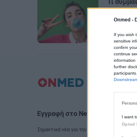
Τι συμβα
(video)
Onmed -
Τι μπορεί να
λαιμό, το στο
If you wish 
sensitive in
confirm you
continue se
information 
further disc
participants
Downstream 
Persona
Εγγραφή στο Newsletter
I want t
Opted 
Σημαντικά νέα για την υγεία στο mail σας κα