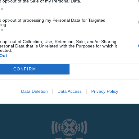
o opt-out of the Sale of my Personal Data.
In
to opt-out of processing my Personal Data for Targeted
ing.
In
ς
και τη
δήλωση εχεμύθειας
του ιστοτόπου της
o opt-out of Collection, Use, Retention, Sale, and/or Sharing
ersonal Data that Is Unrelated with the Purposes for which it
lected.
αι υπό την εποπτεία γονέα ή κηδεμόνα ή επιτρόπου
Out
CONFIRM
Data Deletion
Data Access
Privacy Policy