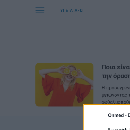
ΥΓΕΙΑ Α-Ω
Ποια είνα
την όρασ
Η προσεγμένη
μειώνοντας 
οφθαλμοπαθε
Onmed -
If you wish 