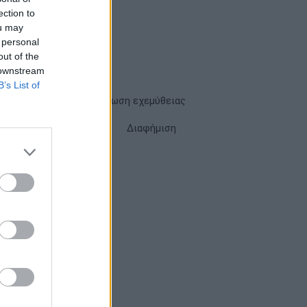
ection to
ou may
 personal
out of the
 downstream
B’s List of
Όροι χρήσης
Δήλωση εχεμύθειας
Cookies
Επικοινωνία
Διαφήμιση