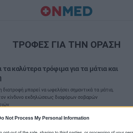
ΤΡΟΦΕΣ ΓΙΑ ΤΗΝ ΟΡΑΣΗ
ι τα καλύτερα τρόφιμα για τα μάτια και
η
 διατροφή μπορεί να ωφελήσει σημαντικά τα μάτια,
τον κίνδυνο εκδηλώσεως διαφόρων σοβαρών
ιών.
Do Not Process My Personal Information
to opt-out of the sale, sharing to third parties, or processing of your per