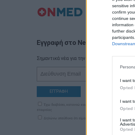
sensitive in
confirm you
continue se
information 
further disc
participants
Εγγραφή στο Newsletter
Downstream 
Σημαντικά νέα για την υγεία στο mail σας κα
Persona
I want t
Opted 
ΕΓΓΡΑΦΗ
I want t
Έχω διαβάσει, κατανοώ και αποδέχομαι τους
όρους χρήση
Opted 
εταιρείας
Δηλώνω υπεύθυνα ότι είμαι άνω των 18 ετών ή ότι βρίσκομ
I want 
Advertis
Opted 