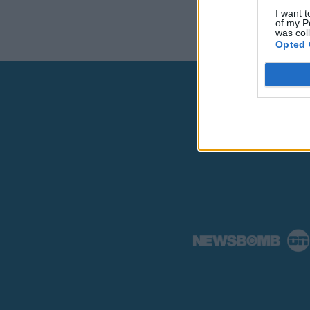
I want t
of my P
was col
Opted 