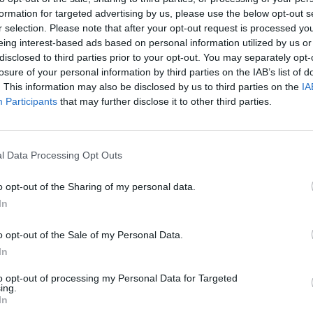
formation for targeted advertising by us, please use the below opt-out s
r selection. Please note that after your opt-out request is processed y
eing interest-based ads based on personal information utilized by us or
disclosed to third parties prior to your opt-out. You may separately opt-
losure of your personal information by third parties on the IAB’s list of
. This information may also be disclosed by us to third parties on the
IA
Participants
that may further disclose it to other third parties.
Ταυτότητα
Ρυθμίσεις 
θημερινά
l Data Processing Opt Outs
o opt-out of the Sharing of my personal data.
In
o opt-out of the Sale of my Personal Data.
ς
και τη
δήλωση εχεμύθειας
του ιστοτόπου της
In
αι υπό την εποπτεία γονέα ή κηδεμόνα ή επιτρόπου
to opt-out of processing my Personal Data for Targeted
ing.
In