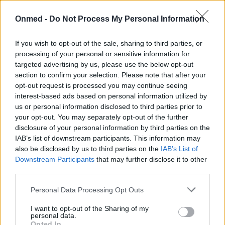
Onmed -
Do Not Process My Personal Information
Τσούξιμο στην ούρηση: 5 πιθανές αιτίες
If you wish to opt-out of the sale, sharing to third parties, or
processing of your personal or sensitive information for
Το αίσθημα «καψίματος» κατά την ούρηση είναι ένα
targeted advertising by us, please use the below opt-out
section to confirm your selection. Please note that after your
πολύ κοινό σύμπτωμα που μπορεί να αποδοθεί σε
opt-out request is processed you may continue seeing
πολλές διαφορετικές αιτίες, από…
interest-based ads based on personal information utilized by
us or personal information disclosed to third parties prior to
your opt-out. You may separately opt-out of the further
disclosure of your personal information by third parties on the
IAB’s list of downstream participants. This information may
also be disclosed by us to third parties on the
IAB’s List of
Downstream Participants
that may further disclose it to other
third parties.
Personal Data Processing Opt Outs
I want to opt-out of the Sharing of my
personal data.
Opted In