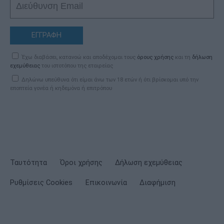
ΕΓΓΡΑΦΗ
Έχω διαβάσει, κατανοώ και αποδέχομαι τους
όρους χρήσης
και τη
δήλωση
εχεμύθειας
του ιστοτόπου της εταιρείας
Δηλώνω υπεύθυνα ότι είμαι άνω των 18 ετών ή ότι βρίσκομαι υπό την
εποπτεία γονέα ή κηδεμόνα ή επιτρόπου
Ταυτότητα
Όροι χρήσης
Δήλωση εχεμύθειας
Ρυθμίσεις Cookies
Επικοινωνία
Διαφήμιση