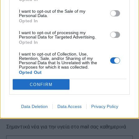
I want to opt-out of the Sale of my
Τσούξιμο στα γεννητικά όργανα: Τι
Personal Data.
Opted In
μπορεί να σημαίνει
I want to opt-out of processing my
Σας έχει συμβεί να θέλετε να ουρήσετε αλλά νιώθετε
Personal Data for Targeted Advertising.
Opted In
τσούξιμο ή ότι κάτι σας εμποδίζει;
I want to opt-out of Collection, Use,
Retention, Sale, and/or Sharing of my
Personal Data that Is Unrelated with the
Purposes for which it was collected.
Opted Out
CONFIRM
Data Deletion
Data Access
Privacy Policy
Εγγραφή στο Newsletter
Σημαντικά νέα για την υγεία στο mail σας καθημερινά