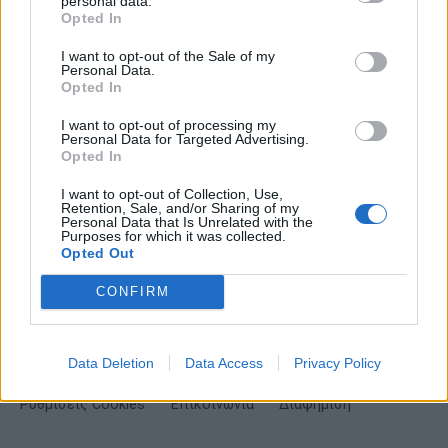
Σημαντικά νέα για την υγεία στο mail σας καθημερινά
personal data.
Opted In
I want to opt-out of the Sale of my
Personal Data.
Opted In
ΕΓΓΡΑΦΗ
I want to opt-out of processing my
Personal Data for Targeted Advertising.
Opted In
Έχω διαβάσει, κατανοώ και αποδέχομαι τους
όρους χρήσης
και τη
δήλωση
εχεμύθειας
του ιστοτόπου της εταιρείας
I want to opt-out of Collection, Use,
Δηλώνω υπεύθυνα ότι είμαι άνω των 18 ετών ή ότι βρίσκομαι υπό την
Retention, Sale, and/or Sharing of my
εποπτεία γονέα ή κηδεμόνα ή επιτρόπου
Personal Data that Is Unrelated with the
Purposes for which it was collected.
Opted Out
CONFIRM
Data Deletion
Data Access
Privacy Policy
Ταυτότητα
Όροι χρήσης
Δήλωση εχεμύθειας
Ρυθμίσεις Cookies
Επικοινωνία
Διαφήμιση