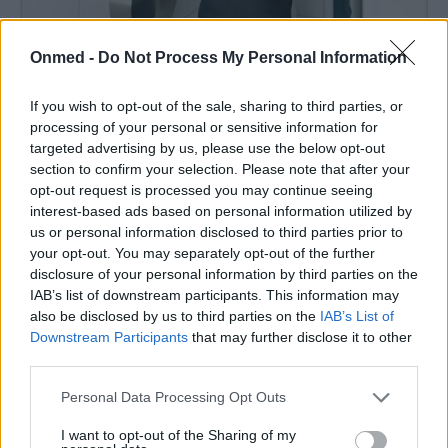
Onmed -
Do Not Process My Personal Information
Τσούξιμο κατά την ούρηση: Πού
οφείλεται
If you wish to opt-out of the sale, sharing to third parties, or
processing of your personal or sensitive information for
Το αίσθημα τσουξίματος ή καψίματος κατά την ούρηση
targeted advertising by us, please use the below opt-out
προκαλείται συνήθως από τον ερεθισμένο βλεννογόνο
section to confirm your selection. Please note that after your
της ουρήθρας, από όπου αποβάλλονται τα…
opt-out request is processed you may continue seeing
interest-based ads based on personal information utilized by
us or personal information disclosed to third parties prior to
your opt-out. You may separately opt-out of the further
disclosure of your personal information by third parties on the
IAB’s list of downstream participants. This information may
also be disclosed by us to third parties on the
IAB’s List of
Downstream Participants
that may further disclose it to other
third parties.
Εγγραφή στο Newsletter
Personal Data Processing Opt Outs
I want to opt-out of the Sharing of my