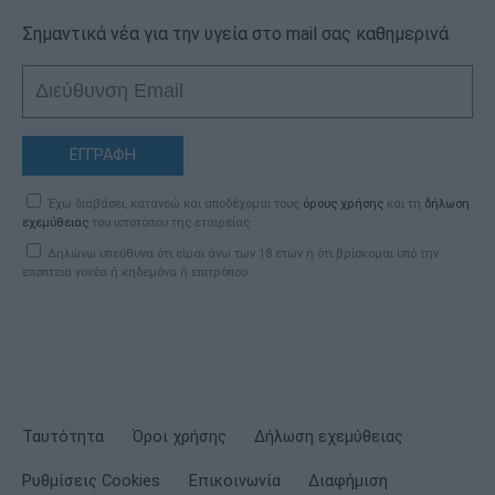
Σημαντικά νέα για την υγεία στο mail σας καθημερινά
ΕΓΓΡΑΦΗ
Έχω διαβάσει, κατανοώ και αποδέχομαι τους
όρους χρήσης
και τη
δήλωση
εχεμύθειας
του ιστοτόπου της εταιρείας
Δηλώνω υπεύθυνα ότι είμαι άνω των 18 ετών ή ότι βρίσκομαι υπό την
εποπτεία γονέα ή κηδεμόνα ή επιτρόπου
Ταυτότητα
Όροι χρήσης
Δήλωση εχεμύθειας
Ρυθμίσεις Cookies
Επικοινωνία
Διαφήμιση