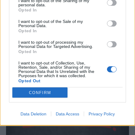
I want to opt-out of the Sharing of my
personal data.
Opted In
Βιταμίνη B12: Τροφές φυτικής
I want to opt-out of the Sale of my
Personal Data.
προέλευσης για όσους δεν τρώνε κρέας
Opted In
(pics)
I want to opt-out of processing my
Personal Data for Targeted Advertising.
Οι χορτοφαγικές δίαιτες αποτελούν ίσως την πιο
Opted In
ισχυρή διατροφική τάση τα τελευταία χρόνια, στο
I want to opt-out of Collection, Use,
πλαίσιο της αναζήτησης εναλλακτικών του κόκκινου…
Retention, Sale, and/or Sharing of my
Personal Data that Is Unrelated with the
Purposes for which it was collected.
Opted Out
CONFIRM
Data Deletion
Data Access
Privacy Policy