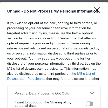
Ο άγνωστος κίνδυνος που κρύβουν οι
Onmed -
Do Not Process My Personal Information
χυμοί φρούτων
Πολλοί θεωρούν ότι ο χυμός φρούτων αποτελεί
If you wish to opt-out of the sale, sharing to third parties, or
processing of your personal or sensitive information for
αναπόσπαστο κομμάτι της υγιεινής και ισορροπημένης
targeted advertising by us, please use the below opt-out
διατροφής.
section to confirm your selection. Please note that after your
opt-out request is processed you may continue seeing
interest-based ads based on personal information utilized by
us or personal information disclosed to third parties prior to
your opt-out. You may separately opt-out of the further
disclosure of your personal information by third parties on the
IAB’s list of downstream participants. This information may
also be disclosed by us to third parties on the
IAB’s List of
Downstream Participants
that may further disclose it to other
third parties.
Personal Data Processing Opt Outs
I want to opt-out of the Sharing of my
personal data.