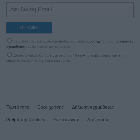
ΕΓΓΡΑΦΗ
Έχω διαβάσει, κατανοώ και αποδέχομαι τους
όρους χρήσης
και τη
δήλωση
εχεμύθειας
του ιστοτόπου της εταιρείας
Δηλώνω υπεύθυνα ότι είμαι άνω των 18 ετών ή ότι βρίσκομαι υπό την
εποπτεία γονέα ή κηδεμόνα ή επιτρόπου
Ταυτότητα
Όροι χρήσης
Δήλωση εχεμύθειας
Ρυθμίσεις Cookies
Επικοινωνία
Διαφήμιση