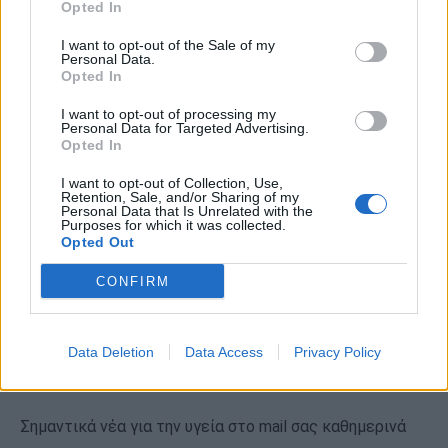
Opted In
Γιατί δεν πρέπει να πίνετε συχνά
χυμούς
I want to opt-out of the Sale of my
Personal Data.
Opted In
Ερευνητές από το Τεχνολογικό Πανεπιστήμιο
Σουΐνμπορν της Αυστραλίας υποστηρίζουν πως οι
I want to opt-out of processing my
Personal Data for Targeted Advertising.
χυμοί φρούτων δεν είναι τελικά τόσο «αθώοι» όσο
Opted In
πιστεύαμε.
I want to opt-out of Collection, Use,
Retention, Sale, and/or Sharing of my
Personal Data that Is Unrelated with the
Purposes for which it was collected.
Opted Out
CONFIRM
Data Deletion
Data Access
Privacy Policy
Εγγραφή στο Newsletter
Σημαντικά νέα για την υγεία στο mail σας καθημερινά