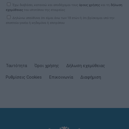
Έχω διαβάσει, κατανοώ και αποδέχομαι τους
όρους χρήσης
και τη
δήλωση
εχεμύθειας
του ιστοτόπου της εταιρείας
Δηλώνω υπεύθυνα ότι είμαι άνω των 18 ετών ή ότι βρίσκομαι υπό την
εποπτεία γονέα ή κηδεμόνα ή επιτρόπου
Ταυτότητα
Όροι χρήσης
Δήλωση εχεμύθειας
Ρυθμίσεις Cookies
Επικοινωνία
Διαφήμιση