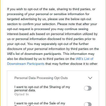
Μερικές από τις πλέον κλασικές επιλογές στο
πρωινό γεύμα, όπως το ψωμί με βούτυρο και μέλι, οι
If you wish to opt-out of the sale, sharing to third parties, or
processing of your personal or sensitive information for
φρυγανιές με μαρμελάδα,…
targeted advertising by us, please use the below opt-out
section to confirm your selection. Please note that after your
opt-out request is processed you may continue seeing
interest-based ads based on personal information utilized by
us or personal information disclosed to third parties prior to
your opt-out. You may separately opt-out of the further
disclosure of your personal information by third parties on the
IAB’s list of downstream participants. This information may
also be disclosed by us to third parties on the
IAB’s List of
Downstream Participants
that may further disclose it to other
third parties.
Personal Data Processing Opt Outs
I want to opt-out of the Sharing of my
Υγιεινά pancakes με βρόμη και λίγες
personal data.
Opted In
θερμίδες
I want to opt-out of the Sale of my