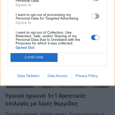
Personal Data.
Τα pancakes είναι ένα απολαυστικό πρωινό για όλη την
Opted In
οικογένεια. Η συνταγή που θα δείτε παρακάτω
περιέχει βρόμη αντί για…
I want to opt-out of processing my
Personal Data for Targeted Advertising.
Opted In
I want to opt-out of Collection, Use,
Retention, Sale, and/or Sharing of my
Personal Data that Is Unrelated with the
Purposes for which it was collected.
Opted Out
CONFIRM
Data Deletion
Data Access
Privacy Policy
Υγιεινό πρωινό: 5+1 θρεπτικές
επιλογές με λίγες θερμίδες
Το έχετε ακούσει πολλές φορές. Το πρωινό είναι το