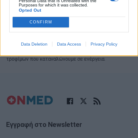
Personal Data that Is Unrelated with the
Purposes for which it was collected.
Opted Out
CONFIRM
Υπερβιταμίνωση: Ποιους κινδύνους
«κρύβει» για την υγεία
Data Deletion
Data Access
Privacy Policy
Οι βιταμίνες είναι απαραίτητες για τη μετατροπή των
τροφίμων που καταναλώνουμε σε ενέργεια.
Εγγραφή στο Newsletter