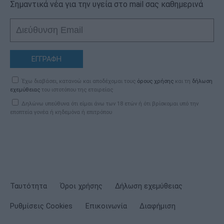
Σημαντικά νέα για την υγεία στο mail σας καθημερινά
ΕΓΓΡΑΦΗ
Έχω διαβάσει, κατανοώ και αποδέχομαι τους
όρους χρήσης
και τη
δήλωση
εχεμύθειας
του ιστοτόπου της εταιρείας
Δηλώνω υπεύθυνα ότι είμαι άνω των 18 ετών ή ότι βρίσκομαι υπό την
εποπτεία γονέα ή κηδεμόνα ή επιτρόπου
Ταυτότητα
Όροι χρήσης
Δήλωση εχεμύθειας
Ρυθμίσεις Cookies
Επικοινωνία
Διαφήμιση