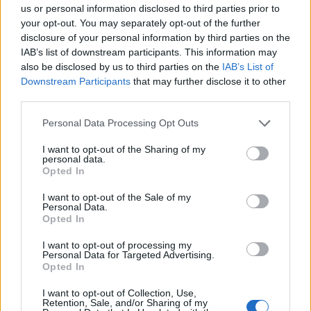
us or personal information disclosed to third parties prior to
your opt-out. You may separately opt-out of the further
disclosure of your personal information by third parties on the
IAB’s list of downstream participants. This information may
also be disclosed by us to third parties on the
IAB’s List of
Υπερβιταμίνωση: Ποιους κινδύνους
Downstream Participants
that may further disclose it to other
εγκυμονεί για την υγεία σας
third parties.
Οι βιταμίνες είναι απαραίτητες για τον ανθρώπινο
Personal Data Processing Opt Outs
οργανισμό, όταν όμως λαμβάνονται σε υπερβολικές
I want to opt-out of the Sharing of my
δόσεις, μπορεί να αποδειχθούν επικίνδυνες για την…
personal data.
Opted In
I want to opt-out of the Sale of my
Personal Data.
Opted In
I want to opt-out of processing my
Personal Data for Targeted Advertising.
Opted In
I want to opt-out of Collection, Use,
Retention, Sale, and/or Sharing of my