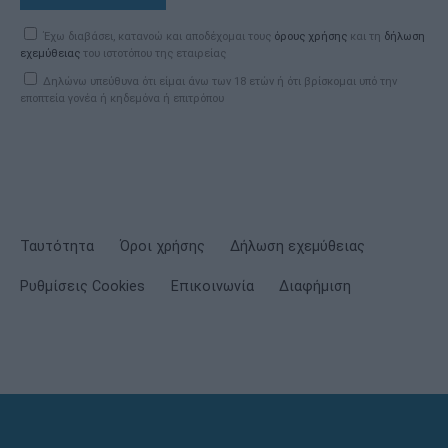
Έχω διαβάσει, κατανοώ και αποδέχομαι τους
όρους χρήσης
και τη
δήλωση
εχεμύθειας
του ιστοτόπου της εταιρείας
Δηλώνω υπεύθυνα ότι είμαι άνω των 18 ετών ή ότι βρίσκομαι υπό την
εποπτεία γονέα ή κηδεμόνα ή επιτρόπου
Ταυτότητα
Όροι χρήσης
Δήλωση εχεμύθειας
Ρυθμίσεις Cookies
Επικοινωνία
Διαφήμιση