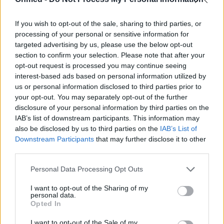
Διαβάστε επίσης:
If you wish to opt-out of the sale, sharing to third parties, or
Τα καλά λιπαρά ενισχύουν τις σχολικές επιδόσεις
processing of your personal or sensitive information for
targeted advertising by us, please use the below opt-out
Διατροφή & υγεία: Πόσα Ω-3 λιπαρά χρειάζονται
section to confirm your selection. Please note that after your
οι διαβητικοί
opt-out request is processed you may continue seeing
interest-based ads based on personal information utilized by
us or personal information disclosed to third parties prior to
your opt-out. You may separately opt-out of the further
disclosure of your personal information by third parties on the
IAB’s list of downstream participants. This information may
also be disclosed by us to third parties on the
IAB’s List of
Downstream Participants
that may further disclose it to other
third parties.
Personal Data Processing Opt Outs
I want to opt-out of the Sharing of my
personal data.
Opted In
I want to opt-out of the Sale of my