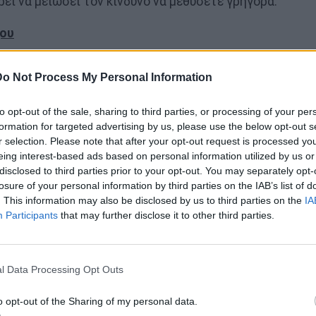
εί να μειώσει τον κίνδυνο να μεθύσετε γρήγορα.
χου
άλυμα, προστατεύοντας το στομάχι σας από τις
Do Not Process My Personal Information
τό μπορεί να βοηθήσει στην πρόληψη της ναυτίας
ινά προβλήματα όταν πίνετε με άδειο στομάχι.
to opt-out of the sale, sharing to third parties, or processing of your per
formation for targeted advertising by us, please use the below opt-out s
r selection. Please note that after your opt-out request is processed y
ατανάλωση αλκοόλ
eing interest-based ads based on personal information utilized by us or
disclosed to third parties prior to your opt-out. You may separately opt-
ορεί να παρατείνει τη συνεδρία κατανάλωσης
losure of your personal information by third parties on the IAB’s list of
ς, μπορεί να αισθανθείτε τα αποτελέσματα του
. This information may also be disclosed by us to third parties on the
IA
να... βαδίζετε καλύτερα και να διατηρείτε τον
Participants
that may further disclose it to other third parties.
l Data Processing Opt Outs
o opt-out of the Sharing of my personal data.