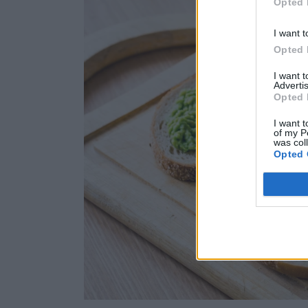
Opted 
I want t
Opted 
I want 
Advertis
Opted 
I want t
of my P
was col
Opted 