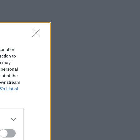
sonal or
ection to
ou may
 personal
out of the
 downstream
B’s List of