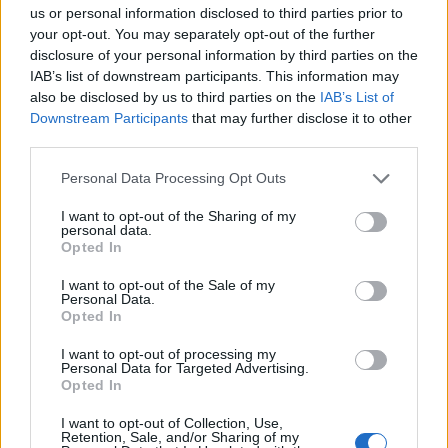
us or personal information disclosed to third parties prior to
Πλούσιο σε ένζυμα
: Το ακατέργαστο
your opt-out. You may separately opt-out of the further
disclosure of your personal information by third parties on the
μπρόκολο περιέχει μυροσινάση, ένα ένζυμο
IAB’s list of downstream participants. This information may
που βοηθά στον σχηματισμό της
also be disclosed by us to third parties on the
IAB’s List of
σουλφοραφάνης, η οποία έχει
Downstream Participants
that may further disclose it to other
third parties.
αντικαρκινικές ιδιότητες.
Personal Data Processing Opt Outs
Μειονεκτήματα
I want to opt-out of the Sharing of my
personal data.
Opted In
Πιο δύσκολο στην πέψη
: Η υψηλή
περιεκτικότητα του ωμού μπρόκολου σε
I want to opt-out of the Sale of my
Personal Data.
φυτικές ίνες και ραφινόζη μπορεί να
Opted In
προκαλέσει περισσότερα αέρια και
I want to opt-out of processing my
φούσκωμα.
Personal Data for Targeted Advertising.
Opted In
Γεύση και υφή
: Μερικοί βρίσκουν το ωμό
I want to opt-out of Collection, Use,
μπρόκολο πικρό ή σκληρό στο μάσημα.
Retention, Sale, and/or Sharing of my