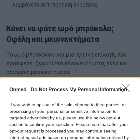
λαμβάνετε αντιπηκτική θεραπεία.
Κάνει να φάτε ωμό μπρόκολο;
Οφέλη και μειονεκτήματα
Το ωμό μπρόκολο είναι μια υγιεινή επιλογή, που
προσφέρει ξεχωριστά πλεονεκτήματα, αλλά και
ορισμένα μειονεκτήματα.
Οφέλη
Onmed -
Do Not Process My Personal Information
Υψηλότερη κατακράτηση θρεπτικών
If you wish to opt-out of the sale, sharing to third parties, or
processing of your personal or sensitive information for
συστατικών
: Το μαγείρεμα μπορεί να
targeted advertising by us, please use the below opt-out
μειώσει τα επίπεδα ευαίσθητων στη
section to confirm your selection. Please note that after your
θερμότητα θρεπτικών ουσιών, όπως η
opt-out request is processed you may continue seeing
interest-based ads based on personal information utilized by
βιταμίνη C.