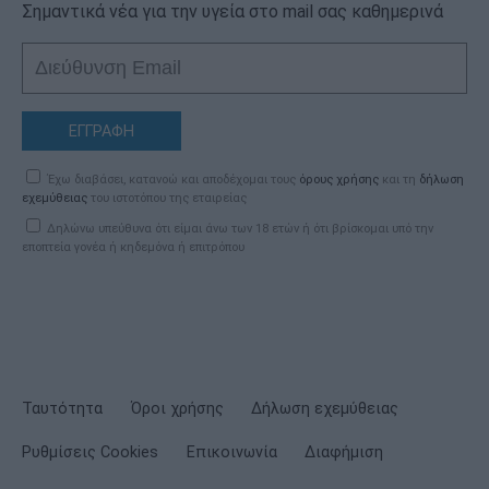
Σημαντικά νέα για την υγεία στο mail σας καθημερινά
ΕΓΓΡΑΦΗ
Έχω διαβάσει, κατανοώ και αποδέχομαι τους
όρους χρήσης
και τη
δήλωση
εχεμύθειας
του ιστοτόπου της εταιρείας
Δηλώνω υπεύθυνα ότι είμαι άνω των 18 ετών ή ότι βρίσκομαι υπό την
εποπτεία γονέα ή κηδεμόνα ή επιτρόπου
Ταυτότητα
Όροι χρήσης
Δήλωση εχεμύθειας
Ρυθμίσεις Cookies
Επικοινωνία
Διαφήμιση