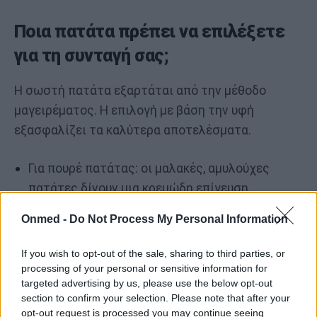
Ποια πατάτα πρέπει να επιλέξετε
για τη συνταγή σας;
Η σωστή πατάτα εξαρτάται από την μέθοδο
μαγειρέματος. Η επιλογή με βάση την υφή
εξασφαλίζει τα καλύτερα αποτελέσματα.
Για πουρέ πατάτας: οι μαλακές, αμυλούχες
πατάτες δίνουν μια κρεμώδη επίγευση
Για πατατοσαλάτες: οι σκληρές, κηρώδεις
Onmed -
Do Not Process My Personal Information
πατάτες παραμένουν άθικτες
If you wish to opt-out of the sale, sharing to third parties, or
Για τηγανητές πατάτες: οι αμυλούχες
processing of your personal or sensitive information for
πατάτες είναι τραγανές εξωτερικά και
targeted advertising by us, please use the below opt-out
αφράτες εσωτερικά
section to confirm your selection. Please note that after your
opt-out request is processed you may continue seeing