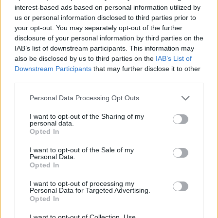
Για μαγειρευτά: οι κηρώδεις πατάτες
interest-based ads based on personal information utilized by
διατηρούν το σχήμα τους και δεν
us or personal information disclosed to third parties prior to
your opt-out. You may separately opt-out of the further
διαλύονται
disclosure of your personal information by third parties on the
IAB’s list of downstream participants. This information may
also be disclosed by us to third parties on the
IAB’s List of
Συχνές Ερωτήσεις
Downstream Participants
that may further disclose it to other
third parties.
Είναι οι σκληρές πατάτες πιο υγιεινές από τις
Personal Data Processing Opt Outs
μαλακές;
I want to opt-out of the Sharing of my
personal data.
Σε διατροφική αξία, και οι δύο τύποι είναι
Opted In
παρόμοιοι, παρέχοντας φυτικές ίνες, βιταμίνη C,
I want to opt-out of the Sale of my
κάλιο και σύνθετους υδατάνθρακες. Η κύρια
Personal Data.
Opted In
διαφορά είναι η υφή, όχι η περιεκτικότητα σε
θρεπτικά συστατικά.
I want to opt-out of processing my
Personal Data for Targeted Advertising.
Opted In
Μπορείτε να αντικαταστήσετε τις σκληρές
πατάτες με μαλακές στις συνταγές;
I want to opt-out of Collection, Use,