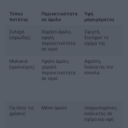
Τύπος
Περιεκτικότητα
Υφή
Β
πατάτας
σε άμυλο
μαγειρέματος
χ
Σκληρή
Χαμηλό άμυλο,
Σφιχτή,
Σ
(κηρώδης)
υψηλή
διατηρεί το
ο
περιεκτικότητα
σχήμα της
σ
σε νερό
Μαλακιά
Υψηλό άμυλο,
Αφράτη,
Π
(αμυλούχος)
χαμηλή
διαλύεται πιο
π
περιεκτικότητα
εύκολα
τ
σε νερό
π
ψ
σ
φ
Για όλες τις
Μέσο άμυλο
Ισορροπημένες,
Γ
χρήσεις
ευέλικτες σε
σ
σχήμα και υφή
φ
μ