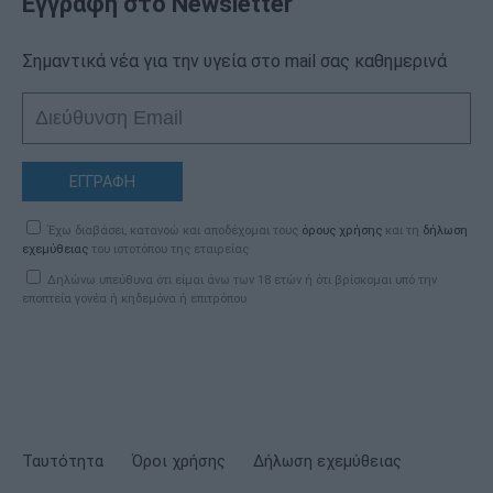
Εγγραφή στο Newsletter
Σημαντικά νέα για την υγεία στο mail σας καθημερινά
ΕΓΓΡΑΦΗ
Έχω διαβάσει, κατανοώ και αποδέχομαι τους
όρους χρήσης
και τη
δήλωση
εχεμύθειας
του ιστοτόπου της εταιρείας
Δηλώνω υπεύθυνα ότι είμαι άνω των 18 ετών ή ότι βρίσκομαι υπό την
εποπτεία γονέα ή κηδεμόνα ή επιτρόπου
Ταυτότητα
Όροι χρήσης
Δήλωση εχεμύθειας