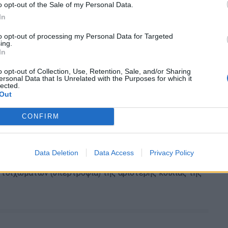
o opt-out of the Sale of my Personal Data.
οιοι πεθαίνουν στον ύπνο τους: Οι πιο
In
ιτίες
to opt-out of processing my Personal Data for Targeted
ing.
ζόμαστε τον θάνατο, η σκέψη του να πεθάνουμε στον
In
μεγάλη ηλικία μοιάζει συχνά ως ο λιγότερο…
o opt-out of Collection, Use, Retention, Sale, and/or Sharing
ersonal Data that Is Unrelated with the Purposes for which it
lected.
Out
CONFIRM
 καρδιακός θάνατος: Η σημασία του
ωματικού ελέγχου στους νέους
Data Deletion
Data Access
Privacy Policy
κή μυοκαρδιοπάθεια χαρακτηρίζεται από παθολογική
τοιχωμάτων (υπερτροφία) της αριστερής κοιλίας της