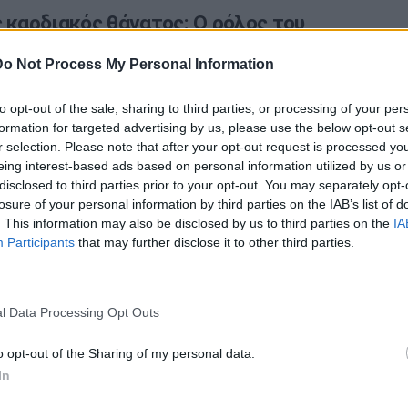
 καρδιακός θάνατος: Ο ρόλος του
υ
Do Not Process My Personal Information
καρδιακός θάνατος είναι ο απροσδόκητος, ο «ξαφνικός»
to opt-out of the sale, sharing to third parties, or processing of your per
 συμβαίνει σε άτομο που φαίνεται υγιές ή σε κάποιον…
formation for targeted advertising by us, please use the below opt-out s
r selection. Please note that after your opt-out request is processed y
eing interest-based ads based on personal information utilized by us or
disclosed to third parties prior to your opt-out. You may separately opt-
losure of your personal information by third parties on the IAB’s list of
ς καρδιακός θάνατος: Ο παράγοντας που
. This information may also be disclosed by us to third parties on the
IA
Participants
that may further disclose it to other third parties.
ζει τον κίνδυνο
με μη φυσιολογικό καρδιακό μεταβολισμό έχουν έως και
 περισσότερες πιθανότητες να εμφανίσουν απειλητικές
l Data Processing Opt Outs
o opt-out of the Sharing of my personal data.
In