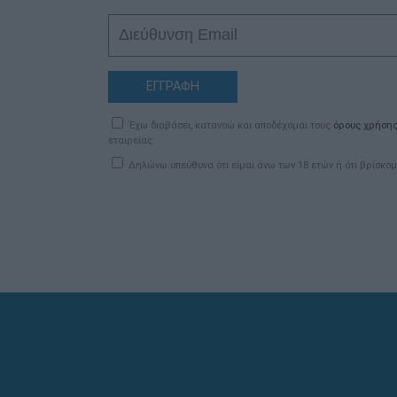
ΕΓΓΡΑΦΗ
Έχω διαβάσει, κατανοώ και αποδέχομαι τους
όρους χρήση
εταιρείας
Δηλώνω υπεύθυνα ότι είμαι άνω των 18 ετών ή ότι βρίσκομ