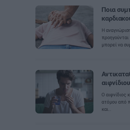
Ποια συμ
καρδιακο
Η αναγνώρισ
προηγούνται 
μπορεί να συ
Αντικατα
αιφνίδιο
Ο αιφνίδιος 
ατόμου από π
και…