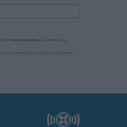
ς
και τη
δήλωση εχεμύθειας
του ιστοτόπου της
αι υπό την εποπτεία γονέα ή κηδεμόνα ή επιτρόπου