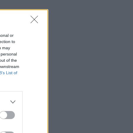
sonal or
ection to
ou may
 personal
out of the
 downstream
B’s List of