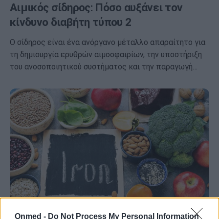
Αιμικός σίδηρος: Πόσο αυξάνει τον
κίνδυνο διαβήτη τύπου 2
Ο σίδηρος είναι ένα ανόργανο μέταλλο απαραίτητο για
τη δημιουργία ερυθρών αιμοσφαιρίων, την υποστήριξη
του ανοσοποιητικού συστήματος και την παραγωγή…
Onmed -
Do Not Process My Personal Information