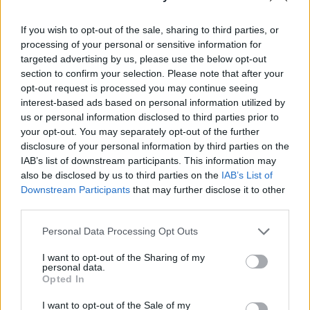
Οι top 52 τροφές για σίδηρο
If you wish to opt-out of the sale, sharing to third parties, or
Λαμβάνετε αρκετό σίδηρο καθημερινά;
processing of your personal or sensitive information for
targeted advertising by us, please use the below opt-out
section to confirm your selection. Please note that after your
opt-out request is processed you may continue seeing
interest-based ads based on personal information utilized by
us or personal information disclosed to third parties prior to
your opt-out. You may separately opt-out of the further
disclosure of your personal information by third parties on the
IAB’s list of downstream participants. This information may
also be disclosed by us to third parties on the
IAB’s List of
Downstream Participants
that may further disclose it to other
third parties.
Personal Data Processing Opt Outs
Κόψατε το κόκκινο κρέας; Ποιες
I want to opt-out of the Sharing of my
personal data.
τροφές πρέπει να εντάξετε στο
Opted In
διαιτολόγιό σας
I want to opt-out of the Sale of my