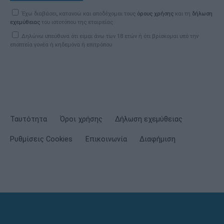
Έχω διαβάσει, κατανοώ και αποδέχομαι τους
όρους χρήσης
και τη
δήλωση
εχεμύθειας
του ιστοτόπου της εταιρείας
Δηλώνω υπεύθυνα ότι είμαι άνω των 18 ετών ή ότι βρίσκομαι υπό την
εποπτεία γονέα ή κηδεμόνα ή επιτρόπου
Ταυτότητα
Όροι χρήσης
Δήλωση εχεμύθειας
Ρυθμίσεις Cookies
Επικοινωνία
Διαφήμιση