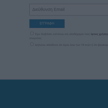
ΕΓΓΡΑΦΗ
Έχω διαβάσει, κατανοώ και αποδέχομαι τους
όρους χρήση
εταιρείας
Δηλώνω υπεύθυνα ότι είμαι άνω των 18 ετών ή ότι βρίσκομ