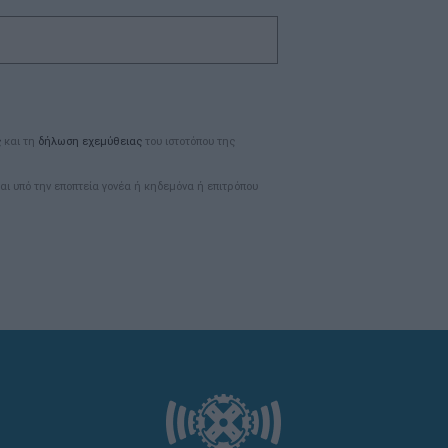
ς
και τη
δήλωση εχεμύθειας
του ιστοτόπου της
αι υπό την εποπτεία γονέα ή κηδεμόνα ή επιτρόπου