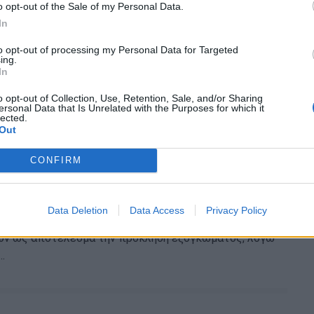
o opt-out of the Sale of my Personal Data.
α εγκεφάλου: Ποια είναι τα ένοχα
In
to opt-out of processing my Personal Data for Targeted
ing.
 εγκεφάλου είναι το φούσκωμα της αρτηρίας που
In
ε αίμα τον εγκέφαλο και σε αντίθεση με το ανεύρυσμα…
o opt-out of Collection, Use, Retention, Sale, and/or Sharing
ersonal Data that Is Unrelated with the Purposes for which it
lected.
Out
CONFIRM
ώματα που "μαρτυρούν" ανεύρυσμα και
ου
Data Deletion
Data Access
Privacy Policy
έψιμες διατάσεις των αρτηριών σε ποσοστό άνω του
ουν ως αποτέλεσμα την πρόκληση εξογκώματος, λόγω
…