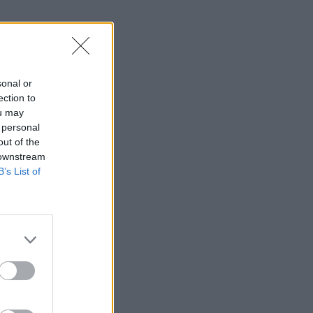
sonal or
ection to
ou may
 personal
out of the
 downstream
B’s List of