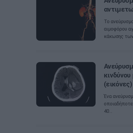
Ανεύρυσμ
αντιμετω
Το ανεύρυσμα
αιμοφόρου αγ
κάκωσης τω
Ανεύρυσμ
κινδύνου 
(εικόνες)
Ένα ανεύρυσμ
οποιαδήποτε 
40…