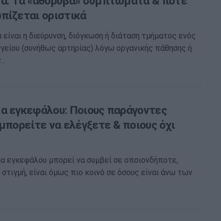
α: Τα «αθόρυβα» συμπτώματα & πότε
πίζεται οριστικά
 είναι η διεύρυνση, διόγκωση ή διάταση τμήματος ενός
γείου (συνήθως αρτηρίας) λόγω οργανικής πάθησης ή
ν…
α εγκεφάλου: Ποιους παράγοντες
μπορείτε να ελέγξετε & ποιους όχι
α εγκεφάλου μπορεί να συμβεί σε οποιονδήποτε,
στιγμή, είναι όμως πιο κοινό σε όσους είναι άνω των