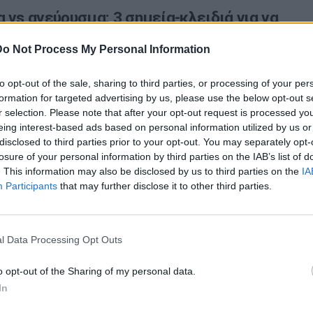
 vs ανεύρυσμα: 3 σημεία-κλειδιά για να
ίσετε
Do Not Process My Personal Information
είναι μια ιδιαίτερα συχνή μορφή κεφαλαλγίας που
to opt-out of the sale, sharing to third parties, or processing of your per
ρίπου μία στις πέντε γυναίκες και έναν στους
formation for targeted advertising by us, please use the below opt-out s
ντρες.…
r selection. Please note that after your opt-out request is processed y
eing interest-based ads based on personal information utilized by us or
disclosed to third parties prior to your opt-out. You may separately opt-
losure of your personal information by third parties on the IAB’s list of
α στον εγκέφαλο: Συμπτώματα και
. This information may also be disclosed by us to third parties on the
IA
Participants
that may further disclose it to other third parties.
δυνεύουν
α εγκεφάλου είναι ένα εξόγκωμα από την μερική ή
ξη σε ένα αιμοφόρο αγγείο στον εγκέφαλο. Δυστυχώς,
l Data Processing Opt Outs
o opt-out of the Sharing of my personal data.
In