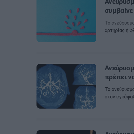
Ανεύρυσμ
συμβαίνε
Το ανεύρυσμα
αρτηρίας ή φλ
Ανεύρυσμ
πρέπει ν
Το ανεύρυσμα
στον εγκέφαλ