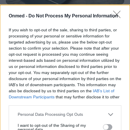
Ελαιόλαδο: 11 εκπληκτικά οφέλη για
Onmed -
Do Not Process My Personal Information
την επιδερμίδα και τα μαλλιά
If you wish to opt-out of the sale, sharing to third parties, or
Το οφέλη από την κατανάλωση ελαιόλαδου στη
processing of your personal or sensitive information for
διατροφή είναι αναρίθμητα. Παράλληλα, είναι ένα από
targeted advertising by us, please use the below opt-out
τα λίγα συστατικά της διατροφής που…
section to confirm your selection. Please note that after your
opt-out request is processed you may continue seeing
interest-based ads based on personal information utilized by
us or personal information disclosed to third parties prior to
your opt-out. You may separately opt-out of the further
disclosure of your personal information by third parties on the
IAB’s list of downstream participants. This information may
also be disclosed by us to third parties on the
IAB’s List of
Downstream Participants
that may further disclose it to other
third parties.
Personal Data Processing Opt Outs
I want to opt-out of the Sharing of my
personal data.