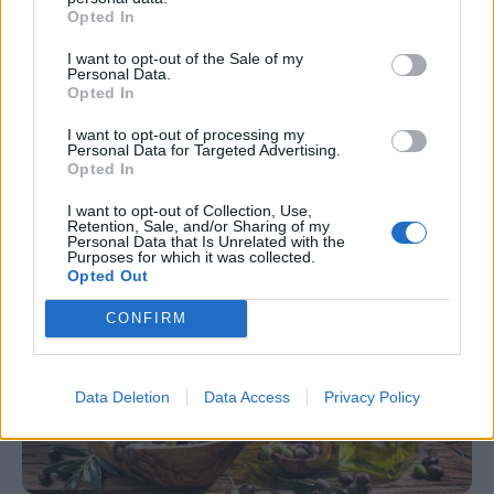
Opted In
Ελαιόλαδο: Είναι πιο παχυντικό από τα
I want to opt-out of the Sale of my
άλλα λάδια;
Personal Data.
Opted In
Το ελαιόλαδο είναι πλούσιο σε βιταμίνη Ε,
I want to opt-out of processing my
μονοακόρεστα λιπαρά οξέα (σε ποσοστό μέχρι και
Personal Data for Targeted Advertising.
Opted In
83%) και αντιοξειδωτικές ουσίες.
I want to opt-out of Collection, Use,
Retention, Sale, and/or Sharing of my
Personal Data that Is Unrelated with the
Purposes for which it was collected.
Opted Out
CONFIRM
Data Deletion
Data Access
Privacy Policy