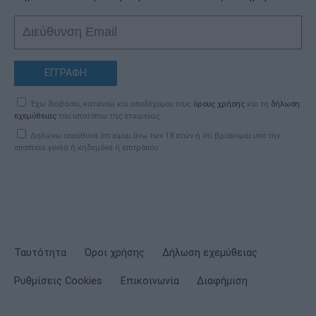
ΕΓΓΡΑΦΗ
Έχω διαβάσει, κατανοώ και αποδέχομαι τους
όρους χρήσης
και τη
δήλωση
εχεμύθειας
του ιστοτόπου της εταιρείας
Δηλώνω υπεύθυνα ότι είμαι άνω των 18 ετών ή ότι βρίσκομαι υπό την
εποπτεία γονέα ή κηδεμόνα ή επιτρόπου
Ταυτότητα
Όροι χρήσης
Δήλωση εχεμύθειας
Ρυθμίσεις Cookies
Επικοινωνία
Διαφήμιση