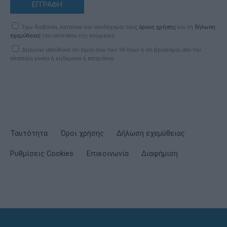
ΕΓΓΡΑΦΗ
Έχω διαβάσει, κατανοώ και αποδέχομαι τους
όρους χρήσης
και τη
δήλωση
εχεμύθειας
του ιστοτόπου της εταιρείας
Δηλώνω υπεύθυνα ότι είμαι άνω των 18 ετών ή ότι βρίσκομαι υπό την
εποπτεία γονέα ή κηδεμόνα ή επιτρόπου
Ταυτότητα
Όροι χρήσης
Δήλωση εχεμύθειας
Ρυθμίσεις Cookies
Επικοινωνία
Διαφήμιση