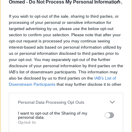
Onmed -
Do Not Process My Personal Information
«κλειδί» για καλή καρδιαγγειακή υγεία
If you wish to opt-out of the sale, sharing to third parties, or
Ο ελληνικός καφές είναι δημοφιλής για το πλούσιο
processing of your personal or sensitive information for
άρωμα και την χαρακτηριστική γεύση του με
targeted advertising by us, please use the below opt-out
πολλαπλές ευεργετικές ιδιότητες για την…
section to confirm your selection. Please note that after your
opt-out request is processed you may continue seeing
interest-based ads based on personal information utilized by
us or personal information disclosed to third parties prior to
your opt-out. You may separately opt-out of the further
disclosure of your personal information by third parties on the
IAB’s list of downstream participants. This information may
also be disclosed by us to third parties on the
IAB’s List of
Downstream Participants
that may further disclose it to other
third parties.
Personal Data Processing Opt Outs
I want to opt-out of the Sharing of my
personal data.
Opted In
Η υπεροχή σε αντιοξειδωτικά του