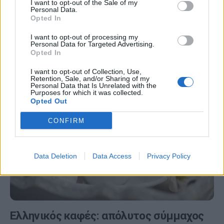
I want to opt-out of the Sale of my
ελληνικού και στιγμιαίου καφέ
Personal Data.
Opted In
Ο καφές είναι ένα παγκόσμια διαδεδομένο ρόφημα, το
I want to opt-out of processing my
οποίο παράγεται από τους καβουρδισμένους και
Personal Data for Targeted Advertising.
Opted In
αλεσμένους κόκκους του καφεόδεντρου.
I want to opt-out of Collection, Use,
Retention, Sale, and/or Sharing of my
Personal Data that Is Unrelated with the
Purposes for which it was collected.
Opted Out
CONFIRM
Data Deletion
Data Access
Privacy Policy
Ελληνικός καφές: απόλυτος σύμμαχος