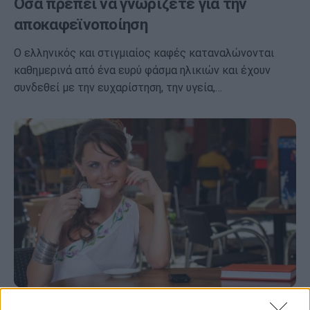
Όσα πρέπει να γνωρίζετε για την
αποκαφεϊνοποίηση
Ο ελληνικός και στιγμιαίος καφές καταναλώνονται
καθημερινά από ένα ευρύ φάσμα ηλικιών και έχουν
συνδεθεί με την ευχαρίστηση, την υγεία,…
Ένα ελληνικό καφεδάκι την ημέρα, το