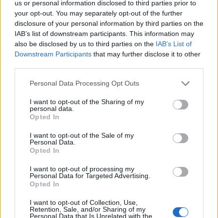
us or personal information disclosed to third parties prior to
your opt-out. You may separately opt-out of the further
Ηπατίτιδα Β: Δείτε αν κινδυνεύετε με
disclosure of your personal information by third parties on the
το τεστ του ενός λεπτού
IAB’s list of downstream participants. This information may
also be disclosed by us to third parties on the
IAB’s List of
Η ηπατίτιδα Β είναι μία από τις πιο συχνές λοιμώδεις
Downstream Participants
that may further disclose it to other
third parties.
νόσους στον κόσμο, προσβάλλοντας κάθε χρόνο
περίπου 2 δισεκατομμύρια άτομα…
Personal Data Processing Opt Outs
I want to opt-out of the Sharing of my
personal data.
Opted In
I want to opt-out of the Sale of my
Personal Data.
Opted In
I want to opt-out of processing my
Personal Data for Targeted Advertising.
Opted In
I want to opt-out of Collection, Use,
Retention, Sale, and/or Sharing of my
Personal Data that Is Unrelated with the