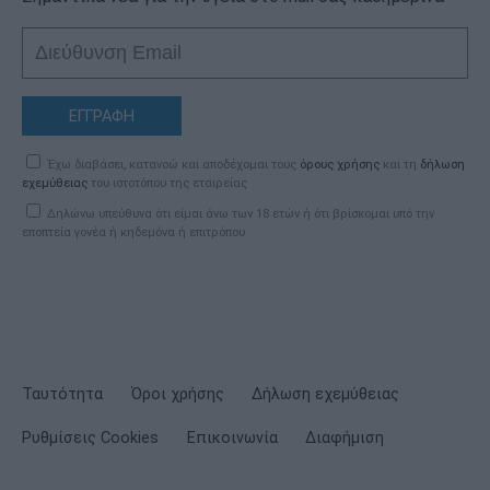
ΕΓΓΡΑΦΗ
Έχω διαβάσει, κατανοώ και αποδέχομαι τους
όρους χρήσης
και τη
δήλωση
εχεμύθειας
του ιστοτόπου της εταιρείας
Δηλώνω υπεύθυνα ότι είμαι άνω των 18 ετών ή ότι βρίσκομαι υπό την
εποπτεία γονέα ή κηδεμόνα ή επιτρόπου
Ταυτότητα
Όροι χρήσης
Δήλωση εχεμύθειας
Ρυθμίσεις Cookies
Επικοινωνία
Διαφήμιση