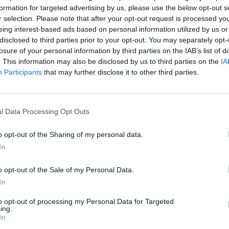
ση υγρών: Όλες οι πιθανές αιτίες και
formation for targeted advertising by us, please use the below opt-out s
ην αντιμετωπίσετε
r selection. Please note that after your opt-out request is processed y
eing interest-based ads based on personal information utilized by us or
 και 70% του ανθρώπινου σώματος αποτελείται από
disclosed to third parties prior to your opt-out. You may separately opt-
ίο βρίσκεται τόσο μέσα στα κύτταρά μας όσο και…
losure of your personal information by third parties on the IAB’s list of
. This information may also be disclosed by us to third parties on the
IA
Participants
that may further disclose it to other third parties.
l Data Processing Opt Outs
ρέπει να γνωρίζετε για την
ηση υγρών
o opt-out of the Sharing of my personal data.
In
πλέον κιλά που δείχνει η ζυγαριά σας είναι
Αρκετές φορές το «φούσκωμα» και το «πρήξιμο» που
o opt-out of the Sale of my Personal Data.
In
to opt-out of processing my Personal Data for Targeted
ing.
In