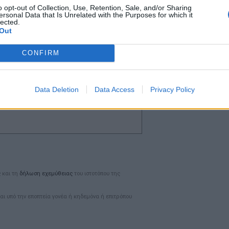
o opt-out of Collection, Use, Retention, Sale, and/or Sharing
ersonal Data that Is Unrelated with the Purposes for which it
lected.
Out
CONFIRM
Ταυτότητα
Data Deletion
Data Access
Privacy Policy
Ρυθμίσεις 
θημερινά
ς
και τη
δήλωση εχεμύθειας
του ιστοτόπου της
αι υπό την εποπτεία γονέα ή κηδεμόνα ή επιτρόπου