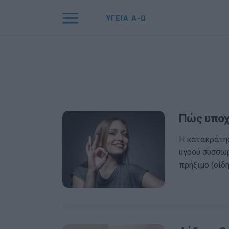
ΥΓΕΙΑ Α-Ω
Πώς υποχ
Η κατακράτησ
υγρού συσσωρ
πρήξιμο (οίδη