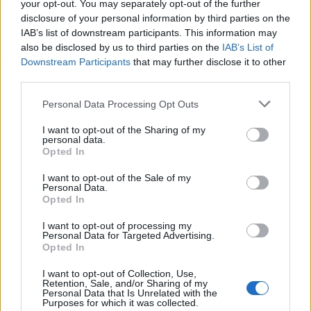
your opt-out. You may separately opt-out of the further
Μαύρο τσάι: 14 σημαντικά οφέλη από
disclosure of your personal information by third parties on the
IAB’s list of downstream participants. This information may
την καθημερινή κατανάλωση (βίντεο)
also be disclosed by us to third parties on the
IAB’s List of
Downstream Participants
that may further disclose it to other
Το μαύρο τσάι προσφέρει μια σειρά από οφέλη στον
third parties.
οργανισμό λόγω της υψηλής περιεκτικότητάς του σε
αντιοξειδωτικά και άλλες ενώσεις…
Personal Data Processing Opt Outs
I want to opt-out of the Sharing of my
personal data.
Opted In
I want to opt-out of the Sale of my
Personal Data.
Opted In
I want to opt-out of processing my
Personal Data for Targeted Advertising.
Opted In
I want to opt-out of Collection, Use,
Retention, Sale, and/or Sharing of my
Personal Data that Is Unrelated with the
Purposes for which it was collected.