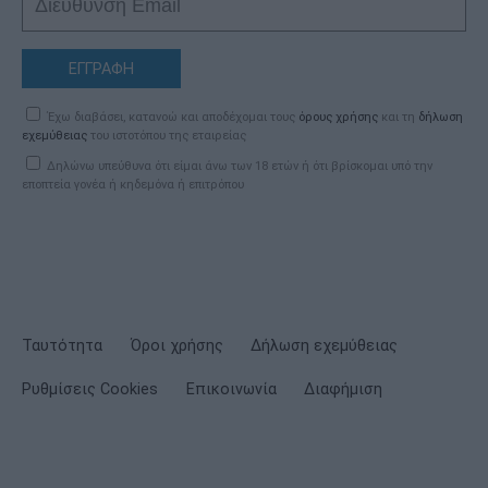
ΕΓΓΡΑΦΗ
Έχω διαβάσει, κατανοώ και αποδέχομαι τους
όρους χρήσης
και τη
δήλωση
εχεμύθειας
του ιστοτόπου της εταιρείας
Δηλώνω υπεύθυνα ότι είμαι άνω των 18 ετών ή ότι βρίσκομαι υπό την
εποπτεία γονέα ή κηδεμόνα ή επιτρόπου
Ταυτότητα
Όροι χρήσης
Δήλωση εχεμύθειας
Ρυθμίσεις Cookies
Επικοινωνία
Διαφήμιση