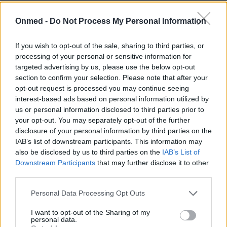
#NoHymenNoDiamond: Μάθετε πώς
Onmed -
Do Not Process My Personal Information
λειτουργεί ο παρθενικός υμένας
If you wish to opt-out of the sale, sharing to third parties, or
Η σελίδα No Hymen No Diamond στο Facebook έχει
processing of your personal or sensitive information for
αποτελέσει τις τελευταίες ημέρες το επίκεντρο μιας
targeted advertising by us, please use the below opt-out
γιγάντιας διαδικτυακής διαμάχης.
section to confirm your selection. Please note that after your
opt-out request is processed you may continue seeing
interest-based ads based on personal information utilized by
us or personal information disclosed to third parties prior to
your opt-out. You may separately opt-out of the further
disclosure of your personal information by third parties on the
IAB’s list of downstream participants. This information may
also be disclosed by us to third parties on the
IAB’s List of
Downstream Participants
that may further disclose it to other
third parties.
Εγγραφή στο Newsletter
Personal Data Processing Opt Outs
Σημαντικά νέα για την υγεία στο mail σας καθημερινά
I want to opt-out of the Sharing of my
personal data.