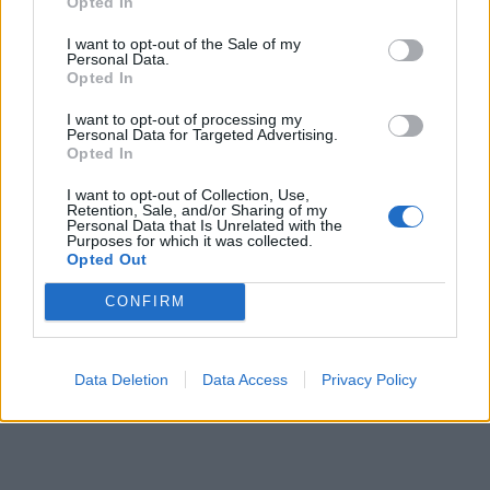
Opted In
I want to opt-out of the Sale of my
Personal Data.
Opted In
ΕΓΓΡΑΦΗ
I want to opt-out of processing my
Personal Data for Targeted Advertising.
Έχω διαβάσει, κατανοώ και αποδέχομαι τους
όρους χρήσης
και τη
δήλωση
Opted In
εχεμύθειας
του ιστοτόπου της εταιρείας
Δηλώνω υπεύθυνα ότι είμαι άνω των 18 ετών ή ότι βρίσκομαι υπό την
I want to opt-out of Collection, Use,
εποπτεία γονέα ή κηδεμόνα ή επιτρόπου
Retention, Sale, and/or Sharing of my
Personal Data that Is Unrelated with the
Purposes for which it was collected.
Opted Out
CONFIRM
Ταυτότητα
Όροι χρήσης
Δήλωση εχεμύθειας
Data Deletion
Data Access
Privacy Policy
Ρυθμίσεις Cookies
Επικοινωνία
Διαφήμιση