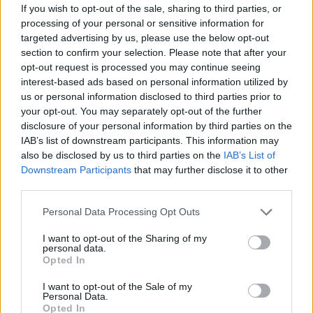
If you wish to opt-out of the sale, sharing to third parties, or
αυτό και είναι πιθανό να παρατηρηθούν τέτοιου
processing of your personal or sensitive information for
είδους αλλαγές ακόμη κι αν η γυναίκα δεν έχει
targeted advertising by us, please use the below opt-out
section to confirm your selection. Please note that after your
κάνει ποτέ σεξ στη ζωή της.
opt-out request is processed you may continue seeing
interest-based ads based on personal information utilized by
Μετά τη ρήξη τα μπορεί να υπάρχει πόνος στην
us or personal information disclosed to third parties prior to
περιοχή, ακόμη και κατά το περπάτημα. Μετά τη
your opt-out. You may separately opt-out of the further
disclosure of your personal information by third parties on the
ρήξη αρχίζει η επούλωση, η οποία διαρκεί
IAB’s list of downstream participants. This information may
συνήθως 3 έως 15 ημέρες, ενώ σε δύο εβδομάδες
also be disclosed by us to third parties on the
IAB’s List of
η τραυματική επιφάνεια δεν διακρίνεται καν.
Downstream Participants
that may further disclose it to other
third parties.
Διαβάστε επίσης:
Personal Data Processing Opt Outs
Μπορεί να «αναγεννηθεί» ο παρθενικός υμένας;
I want to opt-out of the Sharing of my
personal data.
Μπορεί ένας άντρας να καταλάβει αν η γυναίκα
Opted In
είναι παρθένα;
I want to opt-out of the Sale of my
Personal Data.
Opted In