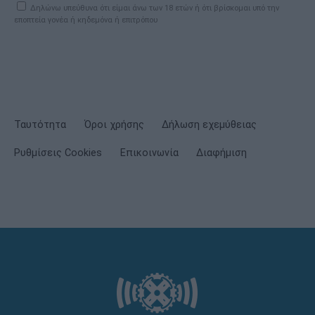
Δηλώνω υπεύθυνα ότι είμαι άνω των 18 ετών ή ότι βρίσκομαι υπό την
εποπτεία γονέα ή κηδεμόνα ή επιτρόπου
Ταυτότητα
Όροι χρήσης
Δήλωση εχεμύθειας
Ρυθμίσεις Cookies
Επικοινωνία
Διαφήμιση