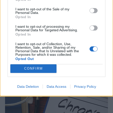
I want to opt-out of the Sale of my
Personal Data.
Opted In
Νόσος του Crohn: Η διατροφή που
I want to opt-out of processing my
Personal Data for Targeted Advertising.
«εξαφανίζει» τα συμπτώματα
Opted In
Η νόσος του Crohn είναι μια φλεγμονώδης διαταραχή
I want to opt-out of Collection, Use,
Retention, Sale, and/or Sharing of my
του εντέρου, η οποία οδηγεί συχνά τους πάσχοντες στο
Personal Data that Is Unrelated with the
Purposes for which it was collected.
νοσοκομείο, ενώ σε…
Opted Out
CONFIRM
Data Deletion
Data Access
Privacy Policy