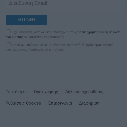
ΕΓΓΡΑΦΗ
Έχω διαβάσει, κατανοώ και αποδέχομαι τους
όρους χρήσης
και τη
δήλωση
εχεμύθειας
του ιστοτόπου της εταιρείας
Δηλώνω υπεύθυνα ότι είμαι άνω των 18 ετών ή ότι βρίσκομαι υπό την
εποπτεία γονέα ή κηδεμόνα ή επιτρόπου
Ταυτότητα
Όροι χρήσης
Δήλωση εχεμύθειας
Ρυθμίσεις Cookies
Επικοινωνία
Διαφήμιση