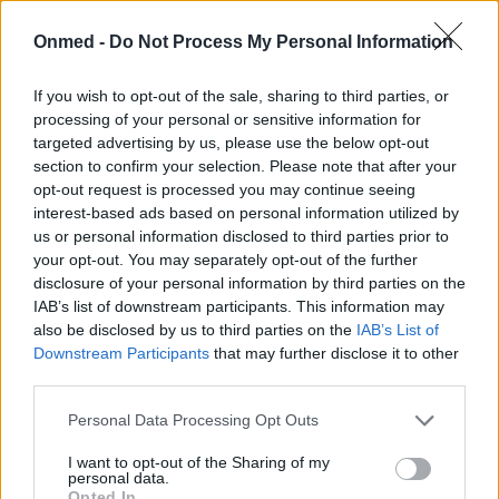
Onmed -
Do Not Process My Personal Information
Νόσος του Crohn: 10 ανεπάρκειες
If you wish to opt-out of the sale, sharing to third parties, or
βιταμινών που αναπτύσσουν οι
processing of your personal or sensitive information for
targeted advertising by us, please use the below opt-out
πάσχοντες (εικόνες)
section to confirm your selection. Please note that after your
opt-out request is processed you may continue seeing
Οι επιπτώσεις της νόσου του Crohn στο έντερο και σε
interest-based ads based on personal information utilized by
κάποιες περιπτώσεις η χειρουργική επέμβαση και η
us or personal information disclosed to third parties prior to
φαρμακευτική αγωγή για…
your opt-out. You may separately opt-out of the further
disclosure of your personal information by third parties on the
IAB’s list of downstream participants. This information may
also be disclosed by us to third parties on the
IAB’s List of
Downstream Participants
that may further disclose it to other
third parties.
Personal Data Processing Opt Outs
I want to opt-out of the Sharing of my
personal data.
Opted In