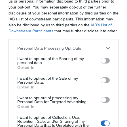
us or personal information disclosed to third parties prior to
your opt-out. You may separately opt-out of the further
disclosure of your personal information by third parties on the
Απώλεια βάρους: Η ιδανική κατανομή
IAB’s list of downstream participants. This information may
θερμίδων για καλύτερο αποτέλεσμα
also be disclosed by us to third parties on the
IAB’s List of
Downstream Participants
that may further disclose it to other
Η απώλεια βάρους βασίζεται στην πρόσληψη
third parties.
λιγότερων θερμίδων από αυτές που χρησιμοποιεί το
Personal Data Processing Opt Outs
σώμα μας.
I want to opt-out of the Sharing of my
personal data.
Opted In
I want to opt-out of the Sale of my
Personal Data.
Opted In
I want to opt-out of processing my
Personal Data for Targeted Advertising.
Opted In
Εγγραφή στο Newsletter
I want to opt-out of Collection, Use,
Retention, Sale, and/or Sharing of my
Σημαντικά νέα για την υγεία στο mail σας καθημερινά
Personal Data that Is Unrelated with the