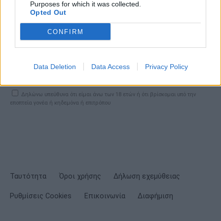
Purposes for which it was collected.
Opted Out
CONFIRM
ΕΓΓΡΑΦΗ
Data Deletion
Data Access
Privacy Policy
Έχω διαβάσει, κατανοώ και αποδέχομαι τους
όρους χρήσης
και τη
δήλωση
εχεμύθειας
του ιστοτόπου της εταιρείας
Δηλώνω υπεύθυνα ότι είμαι άνω των 18 ετών ή ότι βρίσκομαι υπό την
εποπτεία γονέα ή κηδεμόνα ή επιτρόπου
Ταυτότητα
Όροι χρήσης
Δήλωση εχεμύθειας
Ρυθμίσεις Cookies
Επικοινωνία
Διαφήμιση