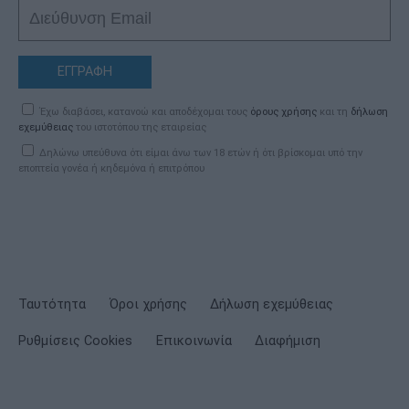
ΕΓΓΡΑΦΗ
Έχω διαβάσει, κατανοώ και αποδέχομαι τους
όρους χρήσης
και τη
δήλωση
εχεμύθειας
του ιστοτόπου της εταιρείας
Δηλώνω υπεύθυνα ότι είμαι άνω των 18 ετών ή ότι βρίσκομαι υπό την
εποπτεία γονέα ή κηδεμόνα ή επιτρόπου
Ταυτότητα
Όροι χρήσης
Δήλωση εχεμύθειας
Ρυθμίσεις Cookies
Επικοινωνία
Διαφήμιση