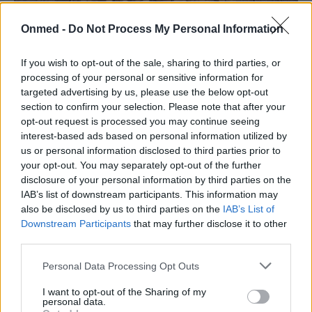
Σόγια: Πέντε σημαντικά οφέλη για την
Onmed -
Do Not Process My Personal Information
υγεία από την κατανάλωσή της
If you wish to opt-out of the sale, sharing to third parties, or
processing of your personal or sensitive information for
H σόγια και τα προϊόντα της αποτελούν εδώ και
targeted advertising by us, please use the below opt-out
αιώνες καθημερινή τροφή των λαών της Ασίας. Πλήθος
section to confirm your selection. Please note that after your
μελετών έχουν καταλήξει…
opt-out request is processed you may continue seeing
interest-based ads based on personal information utilized by
us or personal information disclosed to third parties prior to
your opt-out. You may separately opt-out of the further
disclosure of your personal information by third parties on the
IAB’s list of downstream participants. This information may
also be disclosed by us to third parties on the
IAB’s List of
Downstream Participants
that may further disclose it to other
third parties.
Personal Data Processing Opt Outs
I want to opt-out of the Sharing of my
personal data.