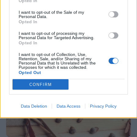
Opted In
Η τροφή που προστατεύει τις γυναίκες
I want to opt-out of the Sale of my
Personal Data.
από την οστεοπόρωση
Opted In
Οι γυναίκες που βρίσκονται στο στάδιο μετά την
I want to opt-out of processing my
Personal Data for Targeted Advertising.
εμμηνόπαυση διατρέχουν σοβαρό κίνδυνο ουσιαστικής
Opted In
απώλειας οστικής μάζας.
I want to opt-out of Collection, Use,
Retention, Sale, and/or Sharing of my
Personal Data that Is Unrelated with the
Purposes for which it was collected.
Opted Out
CONFIRM
Data Deletion
Data Access
Privacy Policy