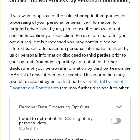
Onmed -
Do Not Process My Personal Information
(εικόνες)
If you wish to opt-out of the sale, sharing to third parties, or
Σκεφτείτε πως το σώμα σας είναι μια κατσαρόλα
processing of your personal or sensitive information for
επάνω στο μάτι της κουζίνας και το νερό μέσα σε
targeted advertising by us, please use the below opt-out
αυτήν είναι…
section to confirm your selection. Please note that after your
opt-out request is processed you may continue seeing
interest-based ads based on personal information utilized by
us or personal information disclosed to third parties prior to
your opt-out. You may separately opt-out of the further
disclosure of your personal information by third parties on the
IAB’s list of downstream participants. This information may
also be disclosed by us to third parties on the
IAB’s List of
Downstream Participants
that may further disclose it to other
third parties.
Personal Data Processing Opt Outs
I want to opt-out of the Sharing of my
personal data.
Opted In
Τσάι: Τα οφέλη ανάλογα με το χρώμα