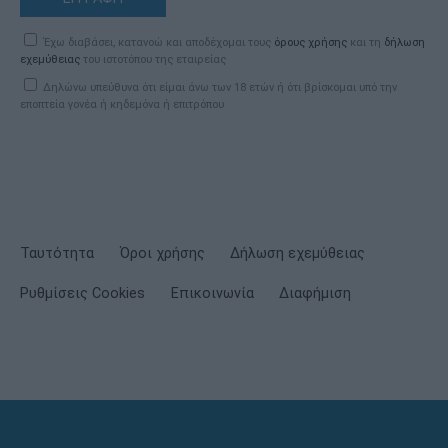
Έχω διαβάσει, κατανοώ και αποδέχομαι τους
όρους χρήσης
και τη
δήλωση
εχεμύθειας
του ιστοτόπου της εταιρείας
Δηλώνω υπεύθυνα ότι είμαι άνω των 18 ετών ή ότι βρίσκομαι υπό την
εποπτεία γονέα ή κηδεμόνα ή επιτρόπου
Ταυτότητα
Όροι χρήσης
Δήλωση εχεμύθειας
Ρυθμίσεις Cookies
Επικοινωνία
Διαφήμιση