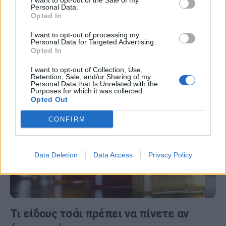
I want to opt-out of the Sale of my
του (εικόνες)
Personal Data.
Opted In
Από το λευκό μέχρι το μαύρο, το τσάι έχει μοναδικές
I want to opt-out of processing my
ιδιότητες, από τις οποίες μπορούμε να επωφεληθούμε
Personal Data for Targeted Advertising.
Opted In
βάζοντάς το στην…
I want to opt-out of Collection, Use,
Retention, Sale, and/or Sharing of my
Personal Data that Is Unrelated with the
Purposes for which it was collected.
Opted Out
CONFIRM
Data Deletion
Data Access
Privacy Policy
Τι είδους τσάι πρέπει να πίνετε αν