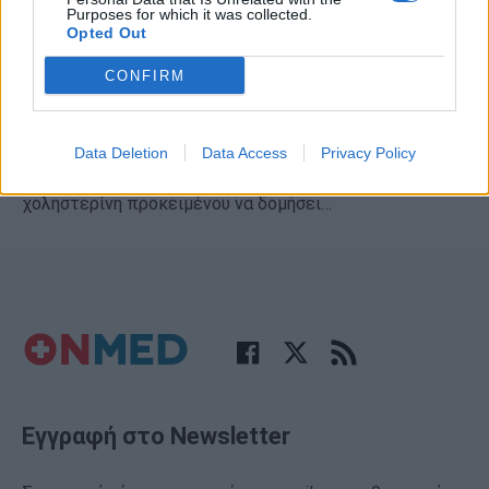
Purposes for which it was collected.
Opted Out
Ανεβασμένη χοληστερίνη: Υπάρχουν
CONFIRM
προειδοποιητικά συμπτώματα;
Η χοληστερίνη είναι μια κηρώδης ουσία στα λιπαρά
Data Deletion
Data Access
Privacy Policy
(λιπίδια) του αίματος. Ο οργανισμός μας χρειάζεται τη
χοληστερίνη προκειμένου να δομήσει…
Εγγραφή στο Newsletter