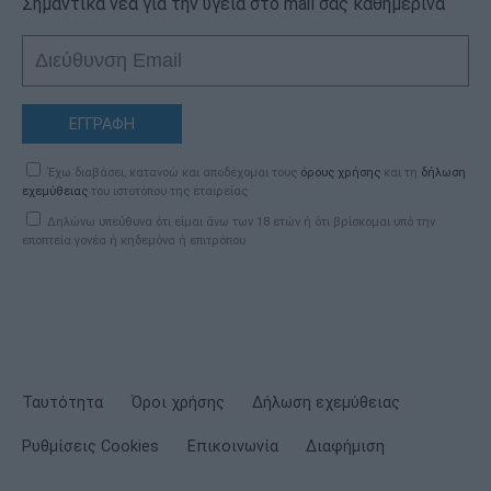
Σημαντικά νέα για την υγεία στο mail σας καθημερινά
ΕΓΓΡΑΦΗ
Έχω διαβάσει, κατανοώ και αποδέχομαι τους
όρους χρήσης
και τη
δήλωση
εχεμύθειας
του ιστοτόπου της εταιρείας
Δηλώνω υπεύθυνα ότι είμαι άνω των 18 ετών ή ότι βρίσκομαι υπό την
εποπτεία γονέα ή κηδεμόνα ή επιτρόπου
Ταυτότητα
Όροι χρήσης
Δήλωση εχεμύθειας
Ρυθμίσεις Cookies
Επικοινωνία
Διαφήμιση