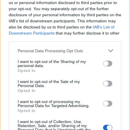
us or personal information disclosed to third parties prior to
your opt-out. You may separately opt-out of the further
disclosure of your personal information by third parties on the
Χοληστερίνη: Φυσιολογικές τιμές – Η
IAB’s list of downstream participants. This information may
also be disclosed by us to third parties on the
IAB’s List of
νέα οδηγία
Downstream Participants
that may further disclose it to other
third parties.
Η Συμβουλευτική Επιτροπή Διατροφικών Οδηγιών
(DGAC) ανανεώνει κάθε πέντε χρόνια τις οδηγίες που
Personal Data Processing Opt Outs
αφορούν σε θέματα διατροφής με βάση τα…
I want to opt-out of the Sharing of my
personal data.
Opted In
I want to opt-out of the Sale of my
Personal Data.
Opted In
I want to opt-out of processing my
Personal Data for Targeted Advertising.
Opted In
I want to opt-out of Collection, Use,
Retention, Sale, and/or Sharing of my
Personal Data that Is Unrelated with the