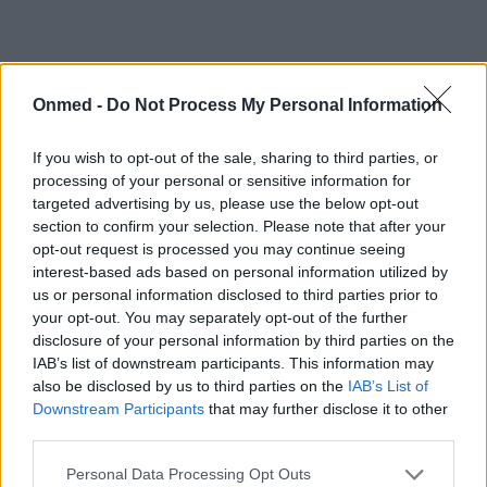
Onmed -
Do Not Process My Personal Information
If you wish to opt-out of the sale, sharing to third parties, or
processing of your personal or sensitive information for
targeted advertising by us, please use the below opt-out
section to confirm your selection. Please note that after your
opt-out request is processed you may continue seeing
interest-based ads based on personal information utilized by
us or personal information disclosed to third parties prior to
your opt-out. You may separately opt-out of the further
disclosure of your personal information by third parties on the
IAB’s list of downstream participants. This information may
also be disclosed by us to third parties on the
IAB’s List of
Downstream Participants
that may further disclose it to other
Η νέα μελέτη αποτελεί μέρος ενός ευρύτερου
third parties.
ερευνητικού πρότζεκτ που έχει σαν στόχο να
Personal Data Processing Opt Outs
αναλυθεί και να κατανοηθεί η πρώιμη ανάπτυξη σε