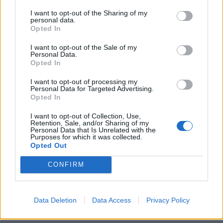
παιδιά που αργότερα λαμβάνουν διάγνωση για
I want to opt-out of the Sharing of my
personal data.
αυτισμό.
Opted In
Διαβάστε επίσης:
I want to opt-out of the Sale of my
Personal Data.
Opted In
Δεν υπάρχει ένας, αλλά πολλοί τύποι αυτισμού
I want to opt-out of processing my
Τα πρώιμα σημάδια του αυτισμού (γράφημα)
Personal Data for Targeted Advertising.
Διάγνωση αυτισμού με το «τεστ της αγκαλιάς»
Opted In
I want to opt-out of Collection, Use,
Retention, Sale, and/or Sharing of my
Personal Data that Is Unrelated with the
Purposes for which it was collected.
Opted Out
CONFIRM
Data Deletion
Data Access
Privacy Policy