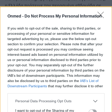
η Ελλάδα πρότεινε την περασμένη εβδομάδα σε
Συμβούλιο Υπουργών στο Λουξεμβούργο την
Onmed -
Do Not Process My Personal Information
πλαισίωση της χρήσης των διαδικτυακών
πλατφορμών για τα παιδιά, απέναντι στις
If you wish to opt-out of the sale, sharing to third parties, or
ανησυχίες σχετικά με τον εθιστικό χαρακτήρα
processing of your personal or sensitive information for
targeted advertising by us, please use the below opt-out
τους.
section to confirm your selection. Please note that after your
opt-out request is processed you may continue seeing
Τον Φεβρουάριο, η μινι-σειρά "Adolescence" του
interest-based ads based on personal information utilized by
Netflix αποκάλυψε κυρίως τις τοξικές και
us or personal information disclosed to third parties prior to
your opt-out. You may separately opt-out of the further
μισογυνικές επιρροές στις οποίες είναι
disclosure of your personal information by third parties on the
εκτεθειμένοι οι έφηβοι στο διαδίκτυο, ωθώντας
IAB’s list of downstream participants. This information may
τις κυβερνήσεις της Βρετανίας και της Γαλλίας
also be disclosed by us to third parties on the
IAB’s List of
Downstream Participants
that may further disclose it to other
να θελήσουν να ενσωματώσουν την
third parties.
παρακολούθηση του προγράμματος στα σχολεία.
Personal Data Processing Opt Outs
Το "Adolescence" "υπογράμμισε τις παγκόσμιες
I want to opt-out of the Sharing of my