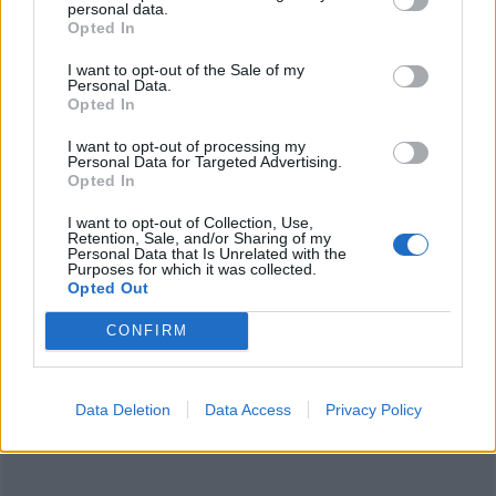
ανησυχίες σχετικά με την εκπροσώπηση και την
personal data.
Opted In
προστασία των παιδιών στις ψηφιακές
πλατφόρμες -- αλλά χρειαζόμαστε δράση, όχι
I want to opt-out of the Sale of my
Personal Data.
μόνο οργή", κατέληξε ο Ντουλαέρτ.
Opted In
Από το ΑΠΕ-ΜΠΕ
I want to opt-out of processing my
Personal Data for Targeted Advertising.
Opted In
I want to opt-out of Collection, Use,
Retention, Sale, and/or Sharing of my
Personal Data that Is Unrelated with the
Purposes for which it was collected.
Opted Out
CONFIRM
Data Deletion
Data Access
Privacy Policy