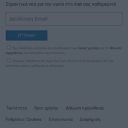
Σημαντικά νέα για την υγεία στο mail σας καθημερινά
ΕΓΓΡΑΦΗ
Έχω διαβάσει, κατανοώ και αποδέχομαι τους
όρους χρήσης
και τη
δήλωση
εχεμύθειας
του ιστοτόπου της εταιρείας
Δηλώνω υπεύθυνα ότι είμαι άνω των 18 ετών ή ότι βρίσκομαι υπό την
εποπτεία γονέα ή κηδεμόνα ή επιτρόπου
Ταυτότητα
Όροι χρήσης
Δήλωση εχεμύθειας
Ρυθμίσεις Cookies
Επικοινωνία
Διαφήμιση