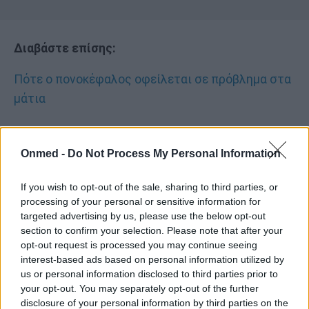
Διαβάστε επίσης:
Πότε ο πονοκέφαλος οφείλεται σε πρόβλημα στα
μάτια
Δυνατός πονοκέφαλος: 3 περιπτώσεις που
Onmed -
Do Not Process My Personal Information
επιβάλλεται να πάτε στο νοσοκομείο
If you wish to opt-out of the sale, sharing to third parties, or
Πονοκέφαλος: 4 μέθοδοι αντιμετώπισης ανάλογα
processing of your personal or sensitive information for
με την αιτία του
targeted advertising by us, please use the below opt-out
section to confirm your selection. Please note that after your
opt-out request is processed you may continue seeing
Eγκυμοσύνη και πονοκέφαλος: Τι μπορείτε να
interest-based ads based on personal information utilized by
κάνετε
us or personal information disclosed to third parties prior to
your opt-out. You may separately opt-out of the further
disclosure of your personal information by third parties on the