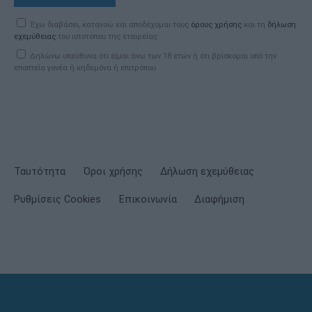
Έχω διαβάσει, κατανοώ και αποδέχομαι τους
όρους χρήσης
και τη
δήλωση
εχεμύθειας
του ιστοτόπου της εταιρείας
Δηλώνω υπεύθυνα ότι είμαι άνω των 18 ετών ή ότι βρίσκομαι υπό την
εποπτεία γονέα ή κηδεμόνα ή επιτρόπου
Ταυτότητα
Όροι χρήσης
Δήλωση εχεμύθειας
Ρυθμίσεις Cookies
Επικοινωνία
Διαφήμιση