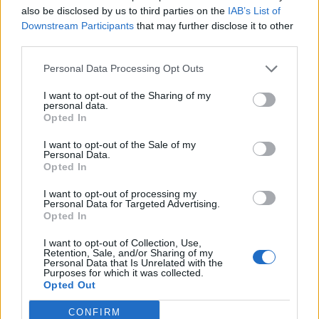
ή επιφανειακά στην επιδερμίδα
also be disclosed by us to third parties on the
IAB’s List of
Downstream Participants
that may further disclose it to other
Καθώς τα περισσότερα από τα συμπτώματα της
third parties.
βαλανίτιδας είναι εμφανή, ο θεράπων ιατρός
Personal Data Processing Opt Outs
μπορεί να κάνει τη διάγνωση κατά τη διάρκεια
I want to opt-out of the Sharing of my
μιας απλής εξέτασης.
personal data.
Opted In
Διαβάστε επίσης:
I want to opt-out of the Sale of my
Personal Data.
Σπυράκια στο πέος: Τι σημαίνουν ανάλογα με το
Opted In
μέγεθος, το σχήμα και το χρώμα
I want to opt-out of processing my
Καρκίνος του πέους: Αίτια και συμπτώματα
Personal Data for Targeted Advertising.
Opted In
Μύκητες γεννητικών οργάνων: Τα συμπτώματα
που πρέπει να σας ανησυχήσουν
I want to opt-out of Collection, Use,
Retention, Sale, and/or Sharing of my
Personal Data that Is Unrelated with the
Purposes for which it was collected.
Opted Out
CONFIRM