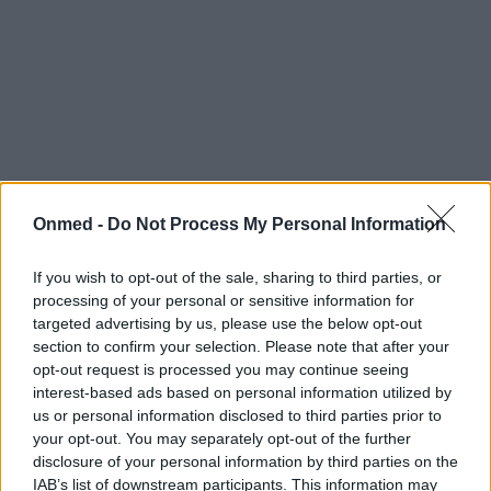
Onmed -
Do Not Process My Personal Information
Το οίδημα και το κοκκίνισμα στο άκρο του πέους
If you wish to opt-out of the sale, sharing to third parties, or
είναι τα δύο χαρακτηριστικά σημάδια της
processing of your personal or sensitive information for
targeted advertising by us, please use the below opt-out
βαλανίτιδας. Άλλα συνοδά συμπτώματα είναι τα
section to confirm your selection. Please note that after your
εξής:
opt-out request is processed you may continue seeing
interest-based ads based on personal information utilized by
- η έκκριση υγρών
us or personal information disclosed to third parties prior to
- η φαγούρα
your opt-out. You may separately opt-out of the further
disclosure of your personal information by third parties on the
- ο πόνος στην περιοχή των γεννητικών οργάνων
IAB’s list of downstream participants. This information may