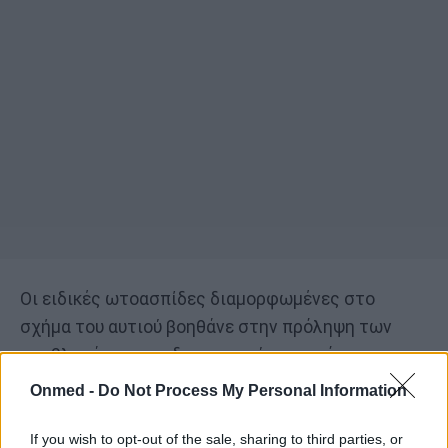
Οι ειδικές ωτοασπίδες διαμορφωμένες στο
σχήμα του αυτιού βοηθάνε στην πρόληψη των
προβλημάτων που δημιουργούνται από
υπερβολική έκθεση του αυτιού στον αέρα και στο
Onmed -
Do Not Process My Personal Information
κρύο.
If you wish to opt-out of the sale, sharing to third parties, or