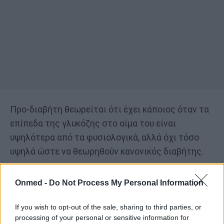
Προ-διαβήτη θεωρείται ότι έχει κάποιος όταν τα
επίπεδα της γλυκόζης στο αίμα του είναι
υψηλότερα από τα φυσιολογικά, αλλά όχι τόσο
υψηλά ώστε να θεωρηθούν κανονικός διαβήτης.
Διαβάστε επίσης:
Onmed -
Do Not Process My Personal Information
Φυσιολογικοί παλμοί καρδιάς ανά ηλικία
If you wish to opt-out of the sale, sharing to third parties, or
Παράγοντες που «μπερδεύουν» τους παλμούς της
processing of your personal or sensitive information for