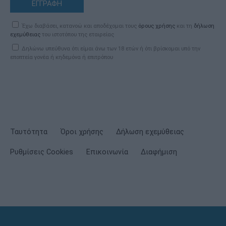
ΕΓΓΡΑΦΗ
Έχω διαβάσει, κατανοώ και αποδέχομαι τους
όρους χρήσης
και τη
δήλωση
εχεμύθειας
του ιστοτόπου της εταιρείας
Δηλώνω υπεύθυνα ότι είμαι άνω των 18 ετών ή ότι βρίσκομαι υπό την
εποπτεία γονέα ή κηδεμόνα ή επιτρόπου
Ταυτότητα
Όροι χρήσης
Δήλωση εχεμύθειας
Ρυθμίσεις Cookies
Επικοινωνία
Διαφήμιση