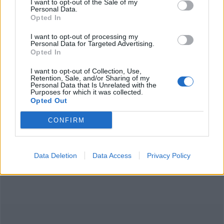
I want to opt-out of the Sale of my
Ποιος τύπος φιλιού μπορεί να οδηγήσει στην
Personal Data.
Opted In
ανάπτυξη καρκίνου λόγω HPV
I want to opt-out of processing my
Personal Data for Targeted Advertising.
Δε θα πιστεύετε πόσα μικρόβια μεταφέρονται με
Opted In
ένα φιλί
I want to opt-out of Collection, Use,
Retention, Sale, and/or Sharing of my
Personal Data that Is Unrelated with the
Purposes for which it was collected.
Opted Out
CONFIRM
Data Deletion
Data Access
Privacy Policy