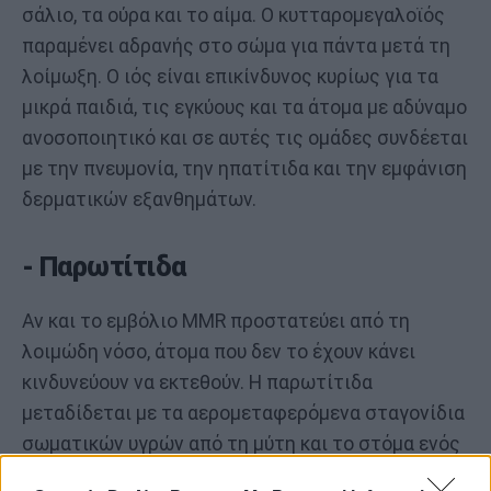
σάλιο, τα ούρα και το αίμα. Ο κυτταρομεγαλοϊός
παραμένει αδρανής στο σώμα για πάντα μετά τη
λοίμωξη. Ο ιός είναι επικίνδυνος κυρίως για τα
μικρά παιδιά, τις εγκύους και τα άτομα με αδύναμο
ανοσοποιητικό και σε αυτές τις ομάδες συνδέεται
με την πνευμονία, την ηπατίτιδα και την εμφάνιση
δερματικών εξανθημάτων.
- Παρωτίτιδα
Αν και το εμβόλιο MMR προστατεύει από τη
λοιμώδη νόσο, άτομα που δεν το έχουν κάνει
κινδυνεύουν να εκτεθούν. Η παρωτίτιδα
μεταδίδεται με τα αερομεταφερόμενα σταγονίδια
σωματικών υγρών από τη μύτη και το στόμα ενός
ατόμου που έχει μολυνθεί. Η παρωτίτιδα πλήττει