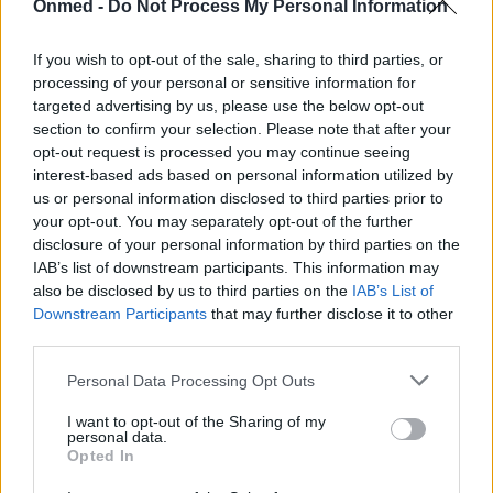
Onmed -
Do Not Process My Personal Information
κυρίως τους σιελογόνους αδένες που βρίσκονται
κοντά στα αφτιά, γι’ αυτό και ένα από τα πρώτα
If you wish to opt-out of the sale, sharing to third parties, or
συμπτώματα της νόσου είναι το έντονο πρήξιμο
processing of your personal or sensitive information for
στο σημείο αυτό.
targeted advertising by us, please use the below opt-out
section to confirm your selection. Please note that after your
opt-out request is processed you may continue seeing
- Γρίπη
interest-based ads based on personal information utilized by
us or personal information disclosed to third parties prior to
your opt-out. You may separately opt-out of the further
Η γρίπη είναι μια ιογενής λοίμωξη του
disclosure of your personal information by third parties on the
αναπνευστικού που μεταδίδεται εξαιρετικά
IAB’s list of downstream participants. This information may
εύκολα. Η λοίμωξη συνοδεύεται από συμπτώματα
also be disclosed by us to third parties on the
IAB’s List of
Downstream Participants
that may further disclose it to other
όπως ο μυϊκός πόνος, ο πονοκέφαλος, ο
third parties.
πονόλαιμος, ο πυρετός και η καταρροή. Ο βαθμός
Personal Data Processing Opt Outs
επικινδυνότητας της γρίπης εξαρτάται από το
συγκεκριμένο στέλεχος του ιού που την προκαλεί.
I want to opt-out of the Sharing of my
personal data.
Opted In
Δείτε κι αυτό: