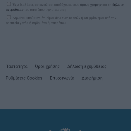
Έχω διαβάσει, κατανοώ και αποδέχομαι τους
όρους χρήσης
και τη
δήλωση
εχεμύθειας
του ιστοτόπου της εταιρείας
Δηλώνω υπεύθυνα ότι είμαι άνω των 18 ετών ή ότι βρίσκομαι υπό την
εποπτεία γονέα ή κηδεμόνα ή επιτρόπου
Ταυτότητα
Όροι χρήσης
Δήλωση εχεμύθειας
Ρυθμίσεις Cookies
Επικοινωνία
Διαφήμιση