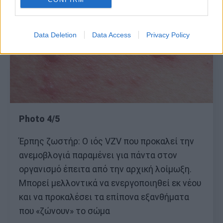
Data Deletion
Data Access
Privacy Policy
Photo 4/5
Έρπης ζωστήρ: Ο ιός VZV που προκαλεί την
ανεμοβλογιά παραμένει για πάντα στον
οργανισμό έπειτα από την αρχική λοίμωξη.
Μπορεί μελλοντικά να ενεργοποιηθεί εκ νέου
και να προκαλέσει τα επίπονα εξανθήματα
που «ζώνουν» το σώμα