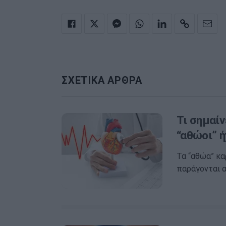
ΣΧΕΤΙΚΑ ΑΡΘΡΑ
Τι σημαίν
“αθώοι” ή
Τα “αθώα” κα
παράγονται α