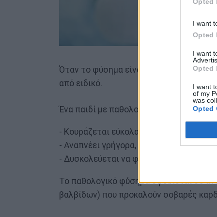
Opted 
I want t
Opted 
I want 
Advertis
Opted 
Όταν το φύσημα είναι παθολογικό έχει 
από ειδικό.
I want t
of my P
was col
Opted 
Ένα παιδί με παθολογικό φύσημα έχει τ
- Κουράζεται εύκολα
- Αναπνέει γρήγορα, λαχανιάζει ή έχει
τ
- Δυσκολεύεται να φάει και έχει χαμηλό
Το παθολογικό φύσημα οφείλεται σε ανα
βαλβίδων) που προκαλούν σοβαρές καρδ