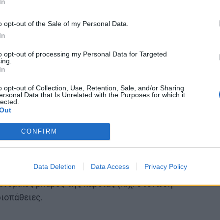
In
o opt-out of the Sale of my Personal Data.
In
to opt-out of processing my Personal Data for Targeted
ing.
In
διαφορετική ένταση και μπορεί να αξιολογηθεί μόνο
o opt-out of Collection, Use, Retention, Sale, and/or Sharing
ersonal Data that Is Unrelated with the Purposes for which it
lected.
Out
α εξής συμπτώματα:
CONFIRM
αχυκαρδία
τερο βάρος από το κανονικό
Data Deletion
Data Access
Privacy Policy
τομικές βλάβες της καρδιάς (π.χ. στένωση
ιοπάθειες.