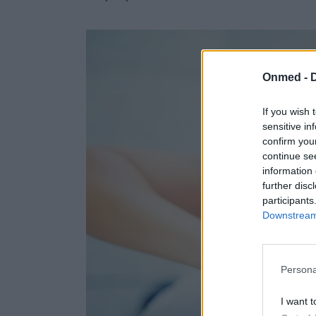
Onmed -
If you wish 
sensitive in
confirm you
continue se
information 
further disc
participants
Downstream 
Persona
I want t