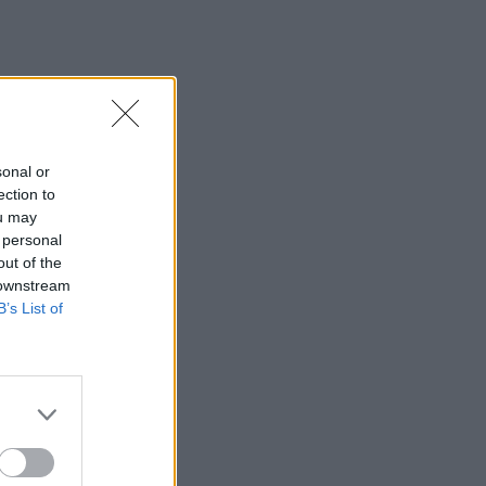
sonal or
ection to
ou may
 personal
out of the
 downstream
B’s List of