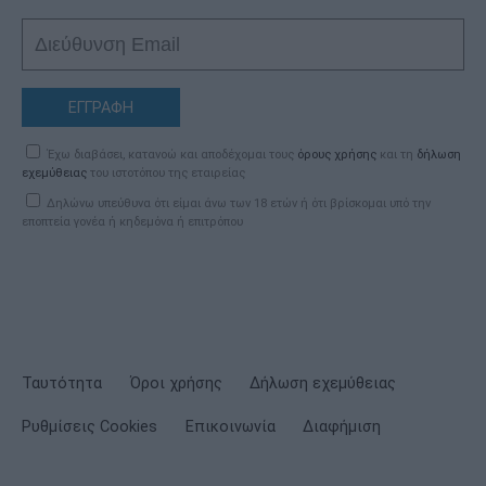
ΕΓΓΡΑΦΗ
Έχω διαβάσει, κατανοώ και αποδέχομαι τους
όρους χρήσης
και τη
δήλωση
εχεμύθειας
του ιστοτόπου της εταιρείας
Δηλώνω υπεύθυνα ότι είμαι άνω των 18 ετών ή ότι βρίσκομαι υπό την
εποπτεία γονέα ή κηδεμόνα ή επιτρόπου
Ταυτότητα
Όροι χρήσης
Δήλωση εχεμύθειας
Ρυθμίσεις Cookies
Επικοινωνία
Διαφήμιση