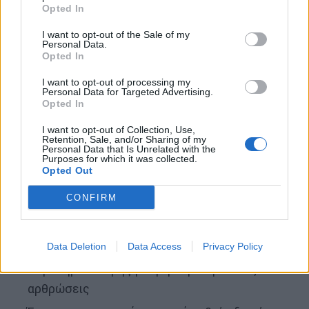
Opted In
Ουρική αρθρίτιδα
: Μεγάλο δάχτυλο,
I want to opt-out of the Sale of my
αστράγαλοι, γόνατα
Personal Data.
Opted In
I want to opt-out of processing my
Πότε να επισκεφτείτε γιατρό
Personal Data for Targeted Advertising.
Opted In
Μην περιμένετε μέχρι ο πόνος να γίνει σταθερός
I want to opt-out of Collection, Use,
Retention, Sale, and/or Sharing of my
ή έντονος. Επισκεφθείτε γιατρό εάν:
Personal Data that Is Unrelated with the
Purposes for which it was collected.
Opted Out
Τα συμπτώματα διαρκούν περισσότερο από
CONFIRM
2-3 εβδομάδες
Ο πόνος και η δυσκαμψία παρεμβαίνουν
στις καθημερινές σας δραστηριότητες
Data Deletion
Data Access
Privacy Policy
Παρατηρείτε πρήξιμο ή ερυθρότητα στις
αρθρώσεις