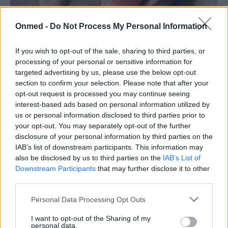
Onmed -
Do Not Process My Personal Information
If you wish to opt-out of the sale, sharing to third parties, or
processing of your personal or sensitive information for
Ποιες αρθρώσεις επηρεάζονται
targeted advertising by us, please use the below opt-out
πρώτες ανάλογα με τον τύπο
section to confirm your selection. Please note that after your
opt-out request is processed you may continue seeing
αρθρίτιδας
interest-based ads based on personal information utilized by
us or personal information disclosed to third parties prior to
your opt-out. You may separately opt-out of the further
Ρευματοειδής Αρθρίτιδα
: Δάχτυλα, καρποί,
disclosure of your personal information by third parties on the
πόδια
IAB’s list of downstream participants. This information may
also be disclosed by us to third parties on the
IAB’s List of
Οστεοαρθρίτιδα:
Γόνατα, ισχία, χέρια,
Downstream Participants
that may further disclose it to other
σπονδυλική στήλη
third parties.
Ψωριασική αρθρίτιδα
: Δάκτυλα (συχνά
Personal Data Processing Opt Outs
ασύμμετρα), κάτω μέρος της πλάτης,
I want to opt-out of the Sharing of my
δάχτυλα των ποδιών
personal data.