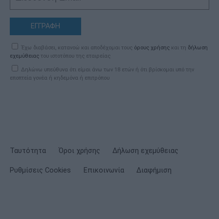
ΕΓΓΡΑΦΗ
Έχω διαβάσει, κατανοώ και αποδέχομαι τους
όρους χρήσης
και τη
δήλωση
εχεμύθειας
του ιστοτόπου της εταιρείας
Δηλώνω υπεύθυνα ότι είμαι άνω των 18 ετών ή ότι βρίσκομαι υπό την
εποπτεία γονέα ή κηδεμόνα ή επιτρόπου
Ταυτότητα
Όροι χρήσης
Δήλωση εχεμύθειας
Ρυθμίσεις Cookies
Επικοινωνία
Διαφήμιση