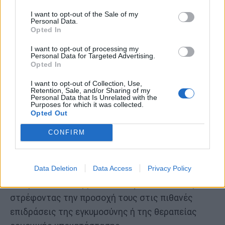
επιρρεπείς σε σοβαρό άσθμα από τους άνδρες».
I want to opt-out of the Sale of my
Personal Data.
Οι ερευνητές αναφέρουν ότι
η υπερβολική
Opted In
προγεστερόνη μπορεί να συμβάλλει στην
I want to opt-out of processing my
αύξηση της φλεγμονής στις αναπνευστικές
Personal Data for Targeted Advertising.
Opted In
οδούς των γυναικών.
I want to opt-out of Collection, Use,
Οι γυναίκες που χρησιμοποιούν το χάπι που
Retention, Sale, and/or Sharing of my
Personal Data that Is Unrelated with the
περιέχει μόνο προγεστερόνη, μπορεί επίσης να
Purposes for which it was collected.
Opted Out
έχουν κάποια ακόμη μη προσδιορισμένα μοναδικά
χαρακτηριστικά που τις καθιστούν πιο ευάλωτες
CONFIRM
στο άσθμα.
Data Deletion
Data Access
Privacy Policy
Οι ερευνητές συνεχίζουν να μελετούν τις
επιδράσεις των ορμονών του φύλου στο άσθμα,
στρέφοντας την προσοχή τους στις πιθανές
επιδράσεις της εγκυμοσύνης ή της θεραπείας