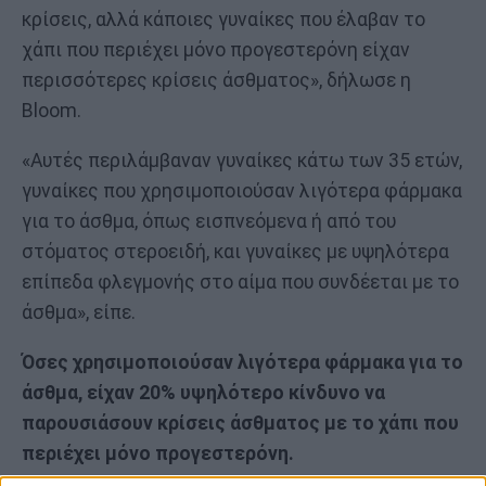
κρίσεις, αλλά κάποιες γυναίκες που έλαβαν το
χάπι που περιέχει μόνο προγεστερόνη είχαν
περισσότερες κρίσεις άσθματος», δήλωσε η
Bloom.
«Αυτές περιλάμβαναν γυναίκες κάτω των 35 ετών,
γυναίκες που χρησιμοποιούσαν λιγότερα φάρμακα
για το άσθμα, όπως εισπνεόμενα ή από του
στόματος στεροειδή, και γυναίκες με υψηλότερα
επίπεδα φλεγμονής στο αίμα που συνδέεται με το
άσθμα», είπε.
Όσες χρησιμοποιούσαν λιγότερα φάρμακα για το
άσθμα, είχαν 20% υψηλότερο κίνδυνο να
παρουσιάσουν κρίσεις άσθματος με το χάπι που
περιέχει μόνο προγεστερόνη.