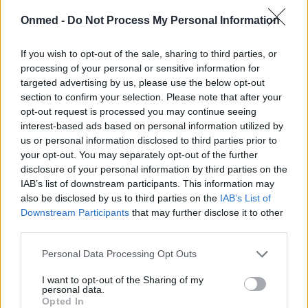
Οι ερευνητές διαπίστωσαν επίσης
24%
Onmed -
Do Not Process My Personal Information
υψηλότερο κίνδυνο μεταξύ των γυναικών με
ηωσινοφιλικό άσθμα, στο οποίο οι πάσχοντες
If you wish to opt-out of the sale, sharing to third parties, or
έχουν υψηλά επίπεδα αιμοσφαιρίων που
processing of your personal or sensitive information for
targeted advertising by us, please use the below opt-out
ονομάζονται ηωσινόφιλα και προκαλούν
section to confirm your selection. Please note that after your
φλεγμονή
.
opt-out request is processed you may continue seeing
interest-based ads based on personal information utilized by
«
Το άσθμα είναι συχνό στις γυναίκες
us or personal information disclosed to third parties prior to
your opt-out. You may separately opt-out of the further
αναπαραγωγικής ηλικίας, πολλές από τις οποίες
disclosure of your personal information by third parties on the
λαμβάνουν το χάπι
», είπε η Bloom. «Αυτή η μελέτη
IAB’s list of downstream participants. This information may
βοηθά τις γυναίκες και τους επαγγελματίες
also be disclosed by us to third parties on the
IAB’s List of
Downstream Participants
that may further disclose it to other
υγείας να λαμβάνουν πιο επικαιροποιημένες
third parties.
αποφάσεις σχετικά με το ποιο αντισυλληπτικό
χάπι μπορεί να είναι το καλύτερο γι' αυτές. Τα
Personal Data Processing Opt Outs
ευρήματα προσθέτουν ακόμη ένα κομμάτι στο
I want to opt-out of the Sharing of my
personal data.
παζλ του γιατί οι γυναίκες μπορεί να είναι πιο
Opted In