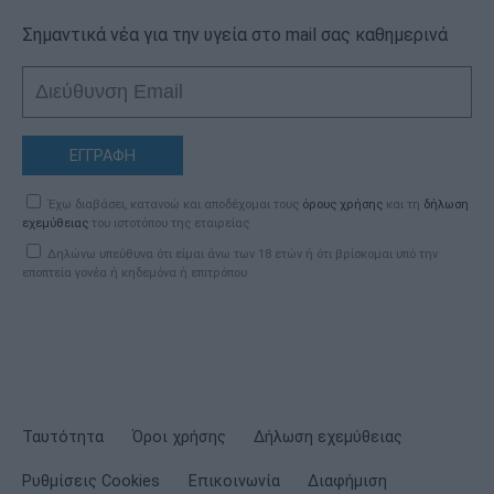
Σημαντικά νέα για την υγεία στο mail σας καθημερινά
ΕΓΓΡΑΦΗ
Έχω διαβάσει, κατανοώ και αποδέχομαι τους
όρους χρήσης
και τη
δήλωση
εχεμύθειας
του ιστοτόπου της εταιρείας
Δηλώνω υπεύθυνα ότι είμαι άνω των 18 ετών ή ότι βρίσκομαι υπό την
εποπτεία γονέα ή κηδεμόνα ή επιτρόπου
Ταυτότητα
Όροι χρήσης
Δήλωση εχεμύθειας
Ρυθμίσεις Cookies
Επικοινωνία
Διαφήμιση