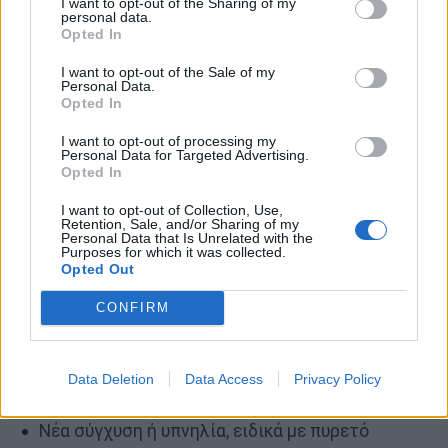
I want to opt-out of the Sharing of my
personal data.
προειδοποιητικά σημάδια που
Opted In
πρέπει να μην αγνοηθούν;
I want to opt-out of the Sale of my
Personal Data.
Opted In
Αν και ορισμένες στρεπτοκοκκικές λοιμώξεις
ξεκινούν με ήπια συμπτώματα, μπορούν να
I want to opt-out of processing my
Personal Data for Targeted Advertising.
εξελιχθούν γρήγορα. Τα ακόλουθα σημάδια
Opted In
υποδηλώνουν ανάγκη για επείγουσα ιατρική
I want to opt-out of Collection, Use,
αξιολόγηση:
Retention, Sale, and/or Sharing of my
Personal Data that Is Unrelated with the
Purposes for which it was collected.
Opted Out
Πονόλαιμος που διαρκεί περισσότερο από
δύο μέρες με πυρετό
CONFIRM
Ερυθρότητα του δέρματος που
εξαπλώνεται ή γίνεται όλο και πιο
Data Deletion
Data Access
Privacy Policy
επώδυνη
Νέα σύγχυση ή υπνηλία, ειδικά με πυρετό