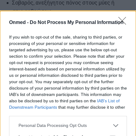
Σοβαρός, ανεξήγητος πόνος στους μύες ή
στις αρθρώσεις
Ερυθρότητα ή οίδημα γύρω από πληγές ή
Onmed -
Do Not Process My Personal Information
τραυματισμούς
If you wish to opt-out of the sale, sharing to third parties, or
Δυσκολία στην αναπνοή ή αλλοιωμένη
processing of your personal or sensitive information for
ψυχική κατάσταση
targeted advertising by us, please use the below opt-out
section to confirm your selection. Please note that after your
opt-out request is processed you may continue seeing
Αυτά τα συμπτώματα απαιτούν επείγουσα
interest-based ads based on personal information utilized by
us or personal information disclosed to third parties prior to
φροντίδα, καθώς μπορεί να υποδηλώνουν σήψη,
your opt-out. You may separately opt-out of the further
σύνδρομο στρεπτοκοκκικού τοξικού σοκ ή
disclosure of your personal information by third parties on the
νεκρωτική απονευρωσίτιδα.
IAB’s list of downstream participants. This information may
also be disclosed by us to third parties on the
IAB’s List of
Διαβάστε επίσης:
Σύνδρομο στρεπτοκοκκικού
Downstream Participants
that may further disclose it to other
third parties.
τοξικού σοκ: Όλα όσα πρέπει να γνωρίζετε
Personal Data Processing Opt Outs
Ποια είναι τα πρώιμα