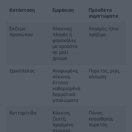
Κατάσταση
Εμφάνιση
Πρόσθετα
συμπτώματα
Έκζεμα
Κόκκινες
Κνησμός, ήπιο
προσώπου
πληγές ή
πρήξιμο
φουσκάλες
με κρούστα
σε μελί
χρώμα
Ερυσίπελας
Ανυψωμένα,
Πυρετός, ρίγη,
κόκκινα,
κόπωση
έντονα
καθορισμένα
δερματικά
μπαλώματα
Κυτταρίτιδα
Κόκκινη,
Πόνος,
ζεστή,
ευαισθησία,
πρησμένη
πυρετός
περιοχή,