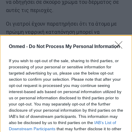
να οδηγήσει σε σκούρο χρώμα του δέρματος σε
αυτές τις περιοχές.
Oι γιατροί έχουν παρατηρήσει ότι τα άτομα με
πρώιμη νεφρική καταπόνηση μπορεί να
παρουσιάζουν ήπιες αλλαγές στο χρώμα του
Onmed -
Do Not Process My Personal Information
δέρματος, οι οποίες συχνά παραβλέπονται ή
θεωρούνται χρωστική ουσία. Δεν πρόκειται για
If you wish to opt-out of the sale, sharing to third parties, or
μώλωπες, αλλά για αντίδραση της κυκλοφορίας
processing of your personal or sensitive information for
του αίματος.
targeted advertising by us, please use the below opt-out
section to confirm your selection. Please note that after your
opt-out request is processed you may continue seeing
interest-based ads based on personal information utilized by
us or personal information disclosed to third parties prior to
your opt-out. You may separately opt-out of the further
disclosure of your personal information by third parties on the
IAB’s list of downstream participants. This information may
also be disclosed by us to third parties on the
IAB’s List of
Downstream Participants
that may further disclose it to other