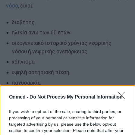
νόσο
, είναι:
διαβήτης
ηλικία άνω των 60 ετών
οικογενειακό ιστορικό χρόνιας νεφρικής
νόσου ή νεφρικής ανεπάρκειας
κάπνισμα
υψηλή αρτηριακή πίεση
παχυσαρκία
προσωπικό ιστορικό οξείας νεφρικής
Onmed -
Do Not Process My Personal Information
βλάβης
If you wish to opt-out of the sale, sharing to third parties, or
processing of your personal or sensitive information for
Αντιμετώπιση
targeted advertising by us, please use the below opt-out
section to confirm your selection. Please note that after your
Η χρόνια νεφρική νόσος δεν θεραπεύεται και η