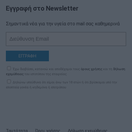
Εγγραφή στο Newsletter
Σημαντικά νέα για την υγεία στο mail σας καθημερινά
ΕΓΓΡΑΦΗ
Έχω διαβάσει, κατανοώ και αποδέχομαι τους
όρους χρήσης
και τη
δήλωση
εχεμύθειας
του ιστοτόπου της εταιρείας
Δηλώνω υπεύθυνα ότι είμαι άνω των 18 ετών ή ότι βρίσκομαι υπό την
εποπτεία γονέα ή κηδεμόνα ή επιτρόπου
Ταυτότητα
Όροι χρήσης
Δήλωση εχεμύθειας