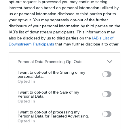
opt-out request is processed you may continue seeing
θεραπεία στοχεύει στην ανακούφιση από τα
interest-based ads based on personal information utilized by
us or personal information disclosed to third parties prior to
συμπτώματα και στη διαχείριση της πάθησης.
your opt-out. You may separately opt-out of the further
disclosure of your personal information by third parties on the
Οι πάσχοντες πρέπει να κάνουν αλλαγές στον
IAB’s list of downstream participants. This information may
τρόπο ζωής τους και ενδεχομένως να λάβουν
also be disclosed by us to third parties on the
IAB’s List of
φάρμακα για την υψηλή αρτηριακή πίεση και την
Downstream Participants
that may further disclose it to other
third parties.
υψηλή χοληστερόλη.
Personal Data Processing Opt Outs
Τα άτομα που βρίσκονται σε προχωρημένο στάδιο
I want to opt-out of the Sharing of my
μπορεί να χρειαστούν αιμοκάθαρση ή
personal data.
μεταμόσχευση νεφρού.
Opted In
I want to opt-out of the Sale of my
Personal Data.
Ουραιμία
Opted In
I want to opt-out of processing my
Η ουραιμία είναι το τελικό στάδιο της νεφρικής
Personal Data for Targeted Advertising.
ανεπάρκειας. Καθώς τα νεφρά δεν μπορούν πλέον
Opted In