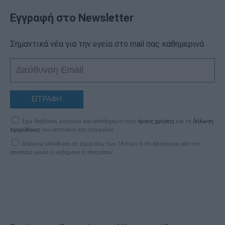
Εγγραφή στο Newsletter
Σημαντικά νέα για την υγεία στο mail σας καθημερινά
ΕΓΓΡΑΦΗ
Έχω διαβάσει, κατανοώ και αποδέχομαι τους
όρους χρήσης
και τη
δήλωση
εχεμύθειας
του ιστοτόπου της εταιρείας
Δηλώνω υπεύθυνα ότι είμαι άνω των 18 ετών ή ότι βρίσκομαι υπό την
εποπτεία γονέα ή κηδεμόνα ή επιτρόπου