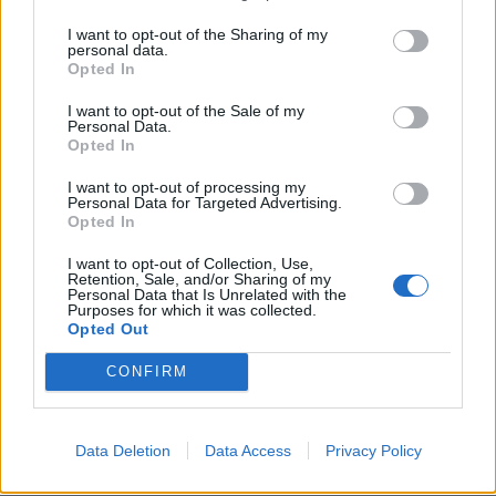
συμβάλουν στην ακράτεια λόγω στρες.
I want to opt-out of the Sharing of my
personal data.
Opted In
Απαιτείται περισσότερη έρευνα για να αποδειχθεί
εάν η απώλεια βάρους μπορεί να μειώσει αυτόν
I want to opt-out of the Sale of my
Personal Data.
τον κίνδυνο ή να χρησιμεύσει ως θεραπεία για την
Opted In
ακράτεια λόγω στρες, ανέφεραν οι ερευνητές.
I want to opt-out of processing my
Personal Data for Targeted Advertising.
Τα ευρήματα δημοσιεύτηκαν στο επιστημονικό
Opted In
περιοδικό
Menopause
.
I want to opt-out of Collection, Use,
Retention, Sale, and/or Sharing of my
Personal Data that Is Unrelated with the
Purposes for which it was collected.
Opted Out
CONFIRM
Data Deletion
Data Access
Privacy Policy