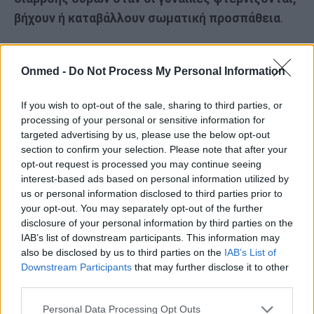
βήχουν ή καταβάλλουν σωματική προσπάθεια
.
Ο υψηλότερος κίνδυνος συσχετίζονταν με το
ανδροειδές πρότυπο
, δηλαδή το υπερβολικό
Onmed -
Do Not Process My Personal Information
λίπος που αποθηκεύεται γύρω από το στομάχι, το
If you wish to opt-out of the sale, sharing to third parties, or
στήθος και το άνω μέρος της πλάτης.
processing of your personal or sensitive information for
targeted advertising by us, please use the below opt-out
«Τόσο το μηχανικό όσο και το μεταβολικό στρες
section to confirm your selection. Please note that after your
του υπερβολικού βάρους και του υπερβολικού
opt-out request is processed you may continue seeing
interest-based ads based on personal information utilized by
λιπώδους ιστού προδιαθέτουν ένα άτομο στην
us or personal information disclosed to third parties prior to
ανάπτυξη ακράτειας ούρων», έγραψαν οι
your opt-out. You may separately opt-out of the further
ερευνητές.
disclosure of your personal information by third parties on the
IAB’s list of downstream participants. This information may
Σημείωσαν ότι οι γυναίκες με σοβαρή παχυσαρκία
also be disclosed by us to third parties on the
IAB’s List of
Downstream Participants
that may further disclose it to other
–ΔΜΣ μεγαλύτερο από 35– εξαιρέθηκαν από τη
third parties.
μελέτη, υποδηλώνοντας ότι
και τα χαμηλότερα
επίπεδα υπερβολικού βάρους μπορούν να
Personal Data Processing Opt Outs