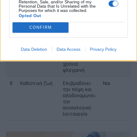
προάγει την
Retention, Sale, and/or Sharing of my
Personal Data that Is Unrelated with the
ανάπτυξη
Purposes for which it was collected.
όγκων
Opted Out
6
Νόσος του
Χρόνια
Όχι
CONFIRM
Crohn/ελκώδης
φλεγμονή στο
κολίτιδα
κόλον
Data Deletion
Data Access
Privacy Policy
7
Διαβήτης
Μεταβολικές
Εν μέρει
τύπου 2
αλλαγές και
χρόνια
φλεγμονή
8
Καθιστική ζωή
Επιβραδύνει
Ναι
την πέψη και
αποδυναμώνει
την
ανοσολογική
λειτουργία