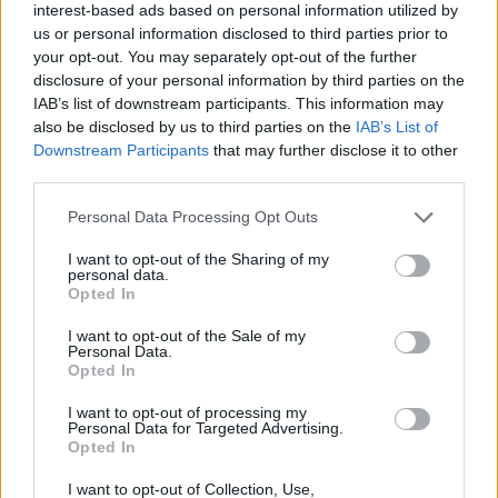
interest-based ads based on personal information utilized by
us or personal information disclosed to third parties prior to
2
Οικογενειακό
Γενετικές
Όχι
your opt-out. You may separately opt-out of the further
ιστορικό
μεταλλάξεις
disclosure of your personal information by third parties on the
όπως το
IAB’s list of downstream participants. This information may
σύνδρομο
also be disclosed by us to third parties on the
IAB’s List of
Lynch
Downstream Participants
that may further disclose it to other
third parties.
3
Διατροφή
Αυξάνει τη
Ναι
πλούσια σε
φλεγμονή και
Personal Data Processing Opt Outs
κόκκινο/
τις
επεξεργασμένο
καρκινογόνες
I want to opt-out of the Sharing of my
κρέας
ουσίες
personal data.
Opted In
4
Παχυσαρκία
Συνδέεται με
Ναι
I want to opt-out of the Sale of my
την αντίσταση
Personal Data.
στην ινσουλίνη
Opted In
και τη
φλεγμονή
I want to opt-out of processing my
Personal Data for Targeted Advertising.
Opted In
5
Κάπνισμα και
Βλάπτει το
Ναι
αλκοόλ
DNA και
I want to opt-out of Collection, Use,