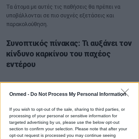
Τα άτομα με αυτές τις παθήσεις θα πρέπει να
υποβάλλονται σε πιο συχνές εξετάσεις και
παρακολούθηση.
Συνοπτικός πίνακας: Τι αυξάνει τον
κίνδυνο καρκίνου του παχέος
εντέρου
Παράγοντας
Επεξήγηση
Μπορεί να
Onmed -
Do Not Process My Personal Information
κινδύνου
τροποποιηθεί
1
Ηλικία άνω των
Περισσότερες
Όχι
If you wish to opt-out of the sale, sharing to third parties, or
50
κυτταρικές
processing of your personal or sensitive information for
μεταλλάξεις
targeted advertising by us, please use the below opt-out
και μειωμένη
section to confirm your selection. Please note that after your
επιδιόρθωση
opt-out request is processed you may continue seeing
του DNA