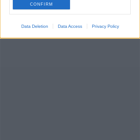
καλλιέργειας του καφέ
CONFIRM
Πηγή:
CNN
Data Deletion
Data Access
Privacy Policy