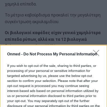
χαμηλά επίπεδα.
Το μέτριο καβούρδισμα προκαλεί την μεγαλύτερη
συγκέντρωση ακρυλαμιδίου.
Οι βιολογικοί καφέδες είχαν γενικά χαμηλότερα
επίπεδα ρύπων, αλλά και τα 12 βιολογικά
δείγματα περιείχαν AMPA.
Onmed -
Do Not Process My Personal Information
«Τα υψηλότερα επίπεδα φθαλικών αλάτων που
βρέθηκαν στις κάψουλες καφέ και στον καφέ σε
If you wish to opt-out of the sale, sharing to third parties, or
κονσέρβα, υποδηλώνουν ότι η συσκευασία μπορεί
processing of your personal or sensitive information for
targeted advertising by us, please use the below opt-out
να είναι μια σημαντική πηγή έκθεσης σε αυτές τις
section to confirm your selection. Please note that after your
χημικές ουσίες που προκαλούν ανησυχία», είπαν οι
opt-out request is processed you may continue seeing
ειδικοί.
interest-based ads based on personal information utilized by
us or personal information disclosed to third parties prior to
«Είναι εξαιρετικά ανεύθυνο να παραπλανώνται οι
your opt-out. You may separately opt-out of the further
disclosure of your personal information by third parties on the