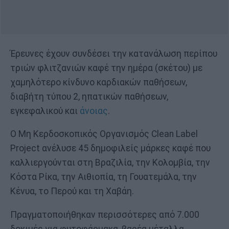
Έρευνες έχουν συνδέσει την κατανάλωση περίπου
τριών φλιτζανιών καφέ την ημέρα (σκέτου) με
χαμηλότερο κίνδυνο καρδιακών παθήσεων,
διαβήτη τύπου 2, ηπατικών παθήσεων,
εγκεφαλικού και
άνοιας
.
Ο Μη Κερδοσκοπικός Οργανισμός Clean Label
Project ανέλυσε 45 δημοφιλείς μάρκες καφέ που
καλλιεργούνται στη Βραζιλία, την Κολομβία, την
Κόστα Ρίκα, την Αιθιοπία, τη Γουατεμάλα, την
Κένυα, το Περού και τη Χαβάη.
Πραγματοποιήθηκαν περισσότερες από 7.000
δοκιμές για φυτοφάρμακα, βαρέα μέταλλα,