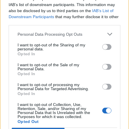
καταναλωτές σχετικά με την ασφάλεια του
IAB’s list of downstream participants. This information may
αγαπημένου τους ροφήματος. Επί δεκαετίες,
also be disclosed by us to third parties on the
IAB’s List of
ανεξάρτητες επιστημονικές μελέτες
Downstream Participants
that may further disclose it to other
third parties.
αποδεικνύουν ότι οι καταναλωτές καφέ ζουν
περισσότερο και έχουν καλύτερη υγεία», δήλωσε ο
Personal Data Processing Opt Outs
πρόεδρος και διευθύνων σύμβουλος της National
I want to opt-out of the Sharing of my
Coffee Association (NCA), William «Bill» Murray.
personal data.
Opted In
Οι καταναλωτές καφέ μπορούν να περιορίσουν
I want to opt-out of the Sale of my
Personal Data.
τις επιβλαβείς ουσίες με τους εξής τρόπους:
Opted In
I want to opt-out of processing my
Επιλέγοντας πιο σκούρο ή πολύ ανοιχτό
Personal Data for Targeted Advertising.
Opted In
καβούρδισμα
Επιλέγοντας καφέ σε σακουλάκια ή
I want to opt-out of Collection, Use,
Retention, Sale, and/or Sharing of my
κάψουλες
Personal Data that Is Unrelated with the
Purposes for which it was collected.
Opted Out
Λαμβάνοντας υπόψη τον τόπο