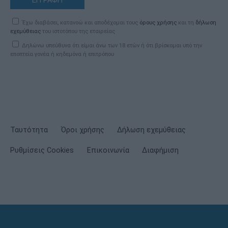
ΕΓΓΡΑΦΗ
Έχω διαβάσει, κατανοώ και αποδέχομαι τους
όρους χρήσης
και τη
δήλωση
εχεμύθειας
του ιστοτόπου της εταιρείας
Δηλώνω υπεύθυνα ότι είμαι άνω των 18 ετών ή ότι βρίσκομαι υπό την
εποπτεία γονέα ή κηδεμόνα ή επιτρόπου
Ταυτότητα
Όροι χρήσης
Δήλωση εχεμύθειας
Ρυθμίσεις Cookies
Επικοινωνία
Διαφήμιση