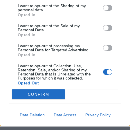
EBV είναι ευρέως διαδεδομένος, αλλά η μείωση
I want to opt-out of the Sharing of my
personal data.
της έκθεσης μειώνει τον κίνδυνο.
Opted In
I want to opt-out of the Sale of my
Στρατηγικές πρόληψης:
Personal Data.
Opted In
Αποφύγετε την κοινή χρήση ποτών, σκευών,
I want to opt-out of processing my
Personal Data for Targeted Advertising.
αντικειμένων προσωπικής υγιεινής
Opted In
(οδοντόβουρτσες)
I want to opt-out of Collection, Use,
Εφαρμόστε πρακτικές καλής υγιεινής των
Retention, Sale, and/or Sharing of my
Personal Data that Is Unrelated with the
χεριών
Purposes for which it was collected.
Opted Out
Περιορίστε τη στενή επαφή με άτομα που
CONFIRM
είναι γνωστό ότι έχουν μολυνθεί
Ενισχύστε το ανοσοποιητικό σας σύστημα
μέσω υγιεινών συνηθειών τρόπου ζωής
Data Deletion
Data Access
Privacy Policy