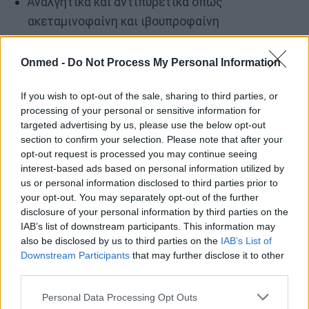
Αναλγητικά και αντιπυρετικά όπως
ακεταμινοφαίνη και ιβουπροφαίνη
Γαργάρες με αλατόνερο ή παστίλιες για τον
Onmed -
Do Not Process My Personal Information
λαιμό για την ανακούφιση από τον
πονόλαιμο
If you wish to opt-out of the sale, sharing to third parties, or
processing of your personal or sensitive information for
Τα αντιβιοτικά δεν λειτουργούν
κατά των
targeted advertising by us, please use the below opt-out
section to confirm your selection. Please note that after your
ιογενών λοιμώξεων όπως η λοιμώδης
opt-out request is processed you may continue seeing
μονοπυρήνωση. Σε ορισμένες περιπτώσεις,
interest-based ads based on personal information utilized by
μπορεί να συνταγογραφηθούν κορτικοστεροειδή
us or personal information disclosed to third parties prior to
your opt-out. You may separately opt-out of the further
για σοβαρό πρήξιμο στον λαιμό.
disclosure of your personal information by third parties on the
IAB’s list of downstream participants. This information may
also be disclosed by us to third parties on the
IAB’s List of
Πώς μπορείτε να αποτρέψετε τη
Downstream Participants
that may further disclose it to other
λοιμώδη μονοπυρήνωση
third parties.
Personal Data Processing Opt Outs
Η πλήρης πρόληψη είναι δύσκολη, καθώς ο ιός