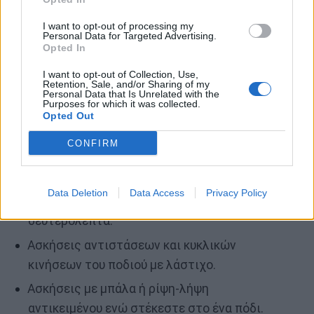
Ενδυνάμωση και ισορροπία
I want to opt-out of processing my
Personal Data for Targeted Advertising.
Μόλις το περπάτημα γίνει άνετο, οι ασκήσεις
Opted In
ενδυνάμωσης και ισορροπίας είναι απαραίτητες.
I want to opt-out of Collection, Use,
Retention, Sale, and/or Sharing of my
Personal Data that Is Unrelated with the
Μερικές απλές ασκήσεις είναι οι εξής:
Purposes for which it was collected.
Opted Out
Σταθείτε σε ένα χαμηλό σκαλοπάτι, με τις
CONFIRM
φτέρνες να αιωρούνται και κάντε μικρές
κινήσεις πάνω-κάτω.
Data Deletion
Data Access
Privacy Policy
Ισορροπία στο ένα πόδι για 30-60
δευτερόλεπτα.
Ασκήσεις αντιστάσεων και κυκλικών
κινήσεων του ποδιού με λάστιχο.
Ασκήσεις με μπάλα ή ρίψη-λήψη
αντικειμένου ενώ στέκεστε στο ένα πόδι.