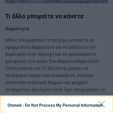
Τι άλλο μπορείτε να κάνετε
Θερμότητα
Μόλις υποχωρήσει το πρήξιμο, μπορείτε να
εφαρμόσετε θερμότητα για να αυξήσετε την
αιμάτωση στην περιοχή και να προκαλέσετε
χαλάρωση των μυών. Ένα θερμό επίθεμα ή ένα
ζεστό μπάνιο για 15-20 λεπτά, μπορεί να
προσφέρει σημαντική ανακούφιση. Κάποιοι
συνιστούν εναλλαγή θερμών και ψυχρών
επιθεμάτων, αλλά μόνο όταν έχει υποχωρήσει το
πρήξιμο.
Onmed -
Do Not Process My Personal Information
Απαλές διατάσεις