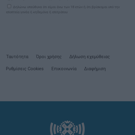
Δηλώνω υπεύθυνα ότι είμαι άνω των 18 ετών ή ότι βρίσκομαι υπό την
εποπτεία γονέα ή κηδεμόνα ή επιτρόπου
Ταυτότητα
Όροι χρήσης
Δήλωση εχεμύθειας
Ρυθμίσεις Cookies
Επικοινωνία
Διαφήμιση