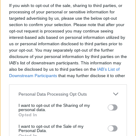
If you wish to opt-out of the sale, sharing to third parties, or
Η ακινησία μετά από διάστρεμμα μπορεί να κάνει
processing of your personal or sensitive information for
τους μυς γύρω από τον αστράγαλο αδύναμους.
targeted advertising by us, please use the below opt-out
Απαλές διατάσεις, όπως η περιστροφή του
section to confirm your selection. Please note that after your
opt-out request is processed you may continue seeing
ποδιού, ενισχύουν την κυκλοφορία και τη δύναμη,
interest-based ads based on personal information utilized by
προλαμβάνοντας μελλοντικούς τραυματισμούς.
us or personal information disclosed to third parties prior to
Στόχος είναι η κίνηση χωρίς πόνο.
your opt-out. You may separately opt-out of the further
disclosure of your personal information by third parties on the
IAB’s list of downstream participants. This information may
Σταδιακή επιστροφή στο περπάτημα
also be disclosed by us to third parties on the
IAB’s List of
Downstream Participants
that may further disclose it to other
Όταν το πρήξιμο και ο πόνος μειωθούν, μπορείτε
third parties.
να ξεκινήσετε με σύντομες περιόδους
Personal Data Processing Opt Outs
περπατήματος μέσα στο σπίτι. Σταδιακά,
μπορείτε να αυξήσετε τις αποστάσεις και να
I want to opt-out of the Sharing of my
personal data.
επανέλθετε σε κανονικές δραστηριότητες. Μην
Opted In
βιαστείτε: η υπερβολική φόρτιση μπορεί να
I want to opt-out of the Sale of my
ξανατραυματίσει τον αστράγαλο.
Personal Data.
Opted In