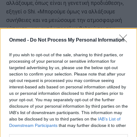
αλλάξουμε, όπως είναι η γενετική προδιάθεση»,
εξηγεί ο Shi. «Μπορούμε όμως να αλλάξουμε
συνήθειες και να μειώσουμε την ατμοσφαιρική
ρύπανση - και αυτό μπορεί να βελτιώσει την
όραση».
Onmed -
Do Not Process My Personal Information
Προηγούμενες μελέτες έχουν δείξει ότι
η
If you wish to opt-out of the sale, sharing to third parties, or
παραμονή σε εξωτερικούς χώρους μπορεί να
processing of your personal or sensitive information for
targeted advertising by us, please use the below opt-out
μειώσει τον κίνδυνο μυωπίας
. Ωστόσο, στη
section to confirm your selection. Please note that after your
συγκεκριμένη μελέτη, ο χρόνος σε εξωτερικό
opt-out request is processed you may continue seeing
περιβάλλον φάνηκε να έχει περιορισμένη
interest-based ads based on personal information utilized by
us or personal information disclosed to third parties prior to
επίδραση.
your opt-out. You may separately opt-out of the further
disclosure of your personal information by third parties on the
«Ανησυχώ μήπως αυτή η μη συμβατική
IAB’s list of downstream participants. This information may
προσέγγιση μας δίνει και μια μη συμβατική
also be disclosed by us to third parties on the
IAB’s List of
απάντηση», δήλωσε ο Δρ. Donald Mutti, καθηγητής
Downstream Participants
that may further disclose it to other
third parties.
Οπτομετρίας στο Πανεπιστήμιο του Οχάιο, ο