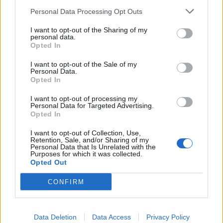
οποίος δεν συμμετείχε στην έρευνα.
Personal Data Processing Opt Outs
I want to opt-out of the Sharing of my
Παρά τις επιφυλάξεις, τα ευρήματα ενισχύουν την
personal data.
επιστημονική τεκμηρίωση που συνδέει την
Opted In
ατμοσφαιρική ρύπανση με προβλήματα όρασης.
I want to opt-out of the Sale of my
Personal Data.
Άλλες μελέτες έχουν επίσης δείξει ότι η ρύπανση
Opted In
μπορεί να επιδεινώσει τη φλεγμονή των ματιών
I want to opt-out of processing my
και να συμβάλλει στην πρόοδο της μυωπίας.
Personal Data for Targeted Advertising.
Opted In
«Η βελτίωση της ποιότητας του αέρα δεν θα
I want to opt-out of Collection, Use,
μειώσει μόνο το συνολικό φορτίο νόσων, αλλά
Retention, Sale, and/or Sharing of my
Personal Data that Is Unrelated with the
μπορεί επίσης να βελτιώσει την υγεία των
Purposes for which it was collected.
Opted Out
ματιών», καταλήγει ο Shi. «Η μείωση της έκθεσης
είναι το κλειδί».
CONFIRM
Τα ευρήματα δημοσιεύθηκαν στο επιστημονικό
περιοδικό
PNAS Nexus
.
Data Deletion
Data Access
Privacy Policy